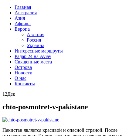
Главная
Австралия
Азия
Африка
Европа
Австрия
Россия
Украина
Интересные маршруты
Радар 24 на Aviav
Священные места
Острова
Новости
О нас
Контакты
12
Дек
chto-posmotret-v-pakistane
Пакистан является красивой и опасной страной. После
отсоединения от Индии, там начались разделения всего и