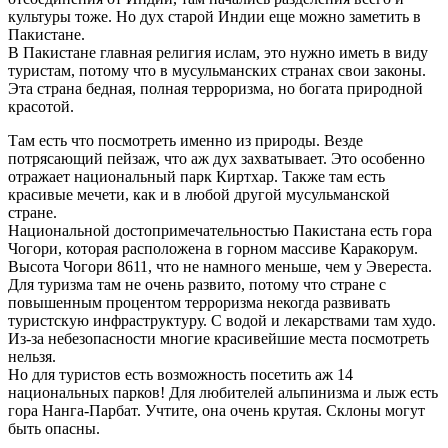
культуры тоже. Но дух старой Индии еще можно заметить в
Пакистане.
В Пакистане главная религия ислам, это нужно иметь в виду
туристам, потому что в мусульманских странах свои законы.
Эта страна бедная, полная терроризма, но богата природной
красотой.
Там есть что посмотреть именно из природы. Везде
потрясающий пейзаж, что аж дух захватывает. Это особенно
отражает национальный парк Киртхар. Также там есть
красивые мечети, как и в любой другой мусульманской
стране.
Национальной достопримечательностью Пакистана есть гора
Чогори, которая расположена в горном массиве Каракорум.
Высота Чогори 8611, что не намного меньше, чем у Эвереста.
Для туризма там не очень развито, потому что стране с
повышенным процентом терроризма некогда развивать
туристскую инфраструктуру. С водой и лекарствами там худо.
Из-за небезопасности многие красивейшие места посмотреть
нельзя.
Но для туристов есть возможность посетить аж 14
национальных парков! Для любителей альпинизма и лыж есть
гора Нанга-Парбат. Учтите, она очень крутая. Склоны могут
быть опасны.