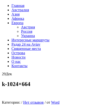
Главная
Австралия
Азия
Африка
Европа
Австрия
Россия
Украина
Интересные маршруты
Радар 24 на Aviav
Священные места
Острова
Новости
О нас
Контакты
29
Дек
k-1024×664
Категории:
/
Нет отзывов
/
от
Word