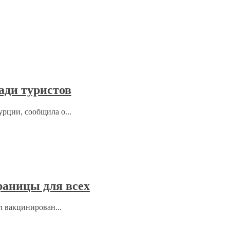
ади туристов
рции, сообщила о...
раницы для всех
л вакцинирован...