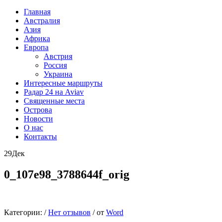
Главная
Австралия
Азия
Африка
Европа
Австрия
Россия
Украина
Интересные маршруты
Радар 24 на Aviav
Священные места
Острова
Новости
О нас
Контакты
29
Дек
0_107e98_3788644f_orig
Категории:
/
Нет отзывов
/
от
Word