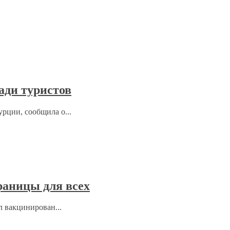
ади туристов
рции, сообщила о...
раницы для всех
л вакцинирован...