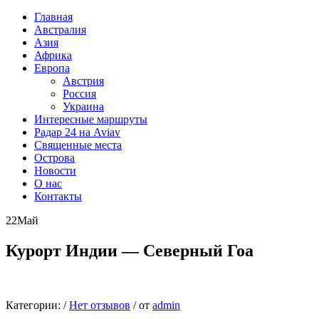
Главная
Австралия
Азия
Африка
Европа
Австрия
Россия
Украина
Интересные маршруты
Радар 24 на Aviav
Священные места
Острова
Новости
О нас
Контакты
22
Май
Курорт Индии — Северный Гоа
Категории:
/
Нет отзывов
/
от
admin