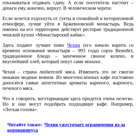
отказываться отдавать сдачу. А если посетитель настоит –
деньги ему, конечно, вернут. В человеческом черепе.
Если хочется отдохнуть от суеты в спокойной и неторопливой
атмосфере, лучше уйти в Бржевновский монастырь. Ведь
именно на его территории действует ресторан традиционной
чешской кухни «Монастырский кабак».
Здесь подают лучшее пиво
Чехии
(его начали варить со
времени основания монастыря – 993 года) сорта Benedict,
традиционное блюдо – запеченное свиное колено, и
вкуснейший хлеб, который пекут сами монахи.
Чехия – страна любителей мяса. Изменить это не смогли
никакие модные веяния. Из многочисленных кафе постоянно
доносятся самые аппетитные ароматы вареного, жареного,
печеного мяса.
Что и говорить, вегетарианцам здесь придется очень нелегко.
Но и они могут подобрать подходящее кафе. Например,
«Легкая голова».
Читайте также:
Чехия ужесточает ограничения из-за
коронавируса