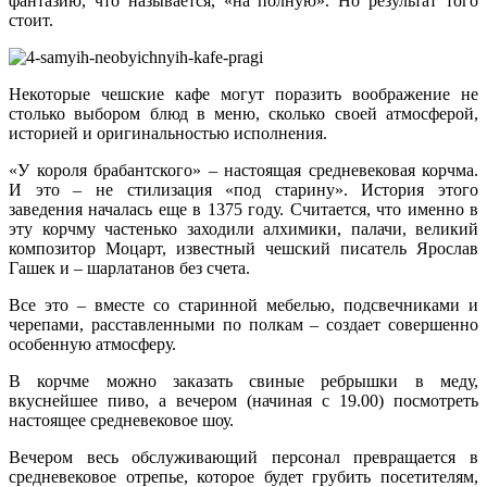
фантазию, что называется, «на полную». Но результат того
стоит.
Некоторые чешские кафе могут поразить воображение не
столько выбором блюд в меню, сколько своей атмосферой,
историей и оригинальностью исполнения.
«У короля брабантского» – настоящая средневековая корчма.
И это – не стилизация «под старину». История этого
заведения началась еще в 1375 году. Считается, что именно в
эту корчму частенько заходили алхимики, палачи, великий
композитор Моцарт, известный чешский писатель Ярослав
Гашек и – шарлатанов без счета.
Все это – вместе со старинной мебелью, подсвечниками и
черепами, расставленными по полкам – создает совершенно
особенную атмосферу.
В корчме можно заказать свиные ребрышки в меду,
вкуснейшее пиво, а вечером (начиная с 19.00) посмотреть
настоящее средневековое шоу.
Вечером весь обслуживающий персонал превращается в
средневековое отрепье, которое будет грубить посетителям,