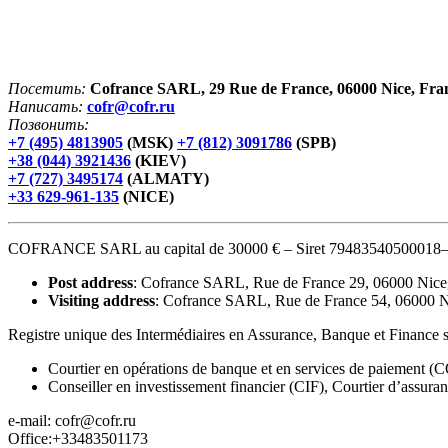
Посетить:
Cofrance SARL, 29 Rue de France, 06000 Nice, Fra
Написать:
cofr@cofr.ru
Позвонить:
+7 (495) 4813905
(MSK)
+7 (812) 3091786
(SPB)
+38 (044) 3921436
(KIEV)
+7 (727) 3495174
(ALMATY)
+33 629-961-135
(NICE)
COFRANCE SARL au capital de 30000 € – Siret 7948354050001
Post address
: Cofrance SARL, Rue de France 29, 06000 Nice
Visiting address
: Cofrance SARL, Rue de France 54, 06000 
Registre unique des Intermédiaires en Assurance, Banque et Finance
Courtier en opérations de banque et en services de paiement 
Conseiller en investissement financier (CIF), Courtier d’assur
e-mail: cofr@cofr.ru
Office:+33483501173