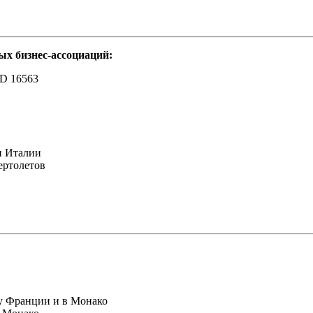
х бизнес-ассоциаций:
ID 16563
и Италии
ертолетов
у Франции и в Монако