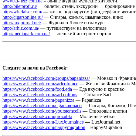
www.td-helz.com.ua
– on-line журнал Женские хитрости
http://biletprofi.ru/
— билеты, отели, экскурсии — бронирование
http://windalser.com/
— жизнь под парусом (виндсерфинг, яхтинг
http://cigarsonline.ru/
— Сигары, конъяк, шампанское, вино
http://luxjournal.net/
— Журнал о Люксе и гламуре
http://arhiz.com.ua/
— путешествуем на велосипеде
http://mediapark.com.ua/
— женский интернет портал
Следите за нами на Facebook:
https://www.facebook.com/groups/papanizza/
— Монако и Франция:
https://www.facebook.com/sarlcofrance
— Жизнь во Франции и М
https://www.facebook.com/food.eda
— Еда вкусно и красиво
https://www.facebook.com/sarl.cofrans
— Cofrance Sarl
https://www.facebook.com/papanizza
— Papanizza
https://www.facebook.com/cigarsmonaco
— Сигары, Конъяки, Шам
https://www.facebook.com/yourstemcells
— Стволовые клетки
https://www.facebook.com/prozubki
— Молочные зубки
https://www.facebook.com/LuxJournalnet/
— LuxJournal.net
https://www.facebook.com/happymigration
– HappyMigration