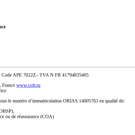
nce
8– Code APE 7022Z– TVA N FR 41794835405
, France
www.cofr.ru
Nice
 sous le numéro d’immatriculation ORIAS 14005763 en qualité de:
(COBSP),
ance ou de réassurance (COA)