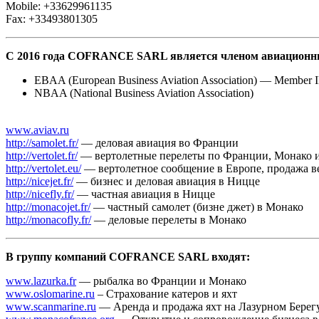
Mobile: +33629961135
Fax: +33493801305
С 2016 года COFRANCE SARL является членом авиационны
EBAA (European Business Aviation Association) — Member 
NBAA (National Business Aviation Association)
www.aviav.ru
http://samolet.fr/
— деловая авиация во Франции
http://vertolet.fr/
— вертолетные перелеты по Франции, Монако 
http://vertolet.eu/
— вертолетное сообщение в Европе, продажа в
http://nicejet.fr/
— бизнес и деловая авиация в Ницце
http://nicefly.fr/
— частная авиация в Ницце
http://monacojet.fr/
— частный самолет (бизне джет) в Монако
http://monacofly.fr/
— деловые перелеты в Монако
В группу компаний COFRANCE SARL входят:
www.lazurka.fr
— рыбалка во Франции и Монако
www.oslomarine.ru
– Страхование катеров и яхт
www.scanmarine.ru
— Аренда и продажа яхт на Лазурном Берег