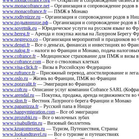
www.monacofrance.org
— Открытие и сопровождение бизнеса 
www.monacofrance.net
– Организация и сопровождение родов в
www.monacofrance.fr
— ПМЖ в Монако
www.rodivnizze.ru
– Организация и сопровождение родов в Ни
www.родывницце.рф
– Организация и сопровождение родов в
www.sovetnik.eu
– Юридическое услуги на русском языке во Ф
www.bereg.fr
– Аренда и покупка жилья на Лазурном Берегу Ф
www.negresco.co
– Организация мероприятий и праздников во
www.dengi.fr
– Все о деньгах, финансах и инвестициях во Фра
www.nalog.fr
– налоги во Франции и Монако, подача налоговых
www.cofrance.fr
– Медицинское страхование для ПМЖ и визы в
www.cofrance.com
– Все о стволовых клетках
www.visa-click.fr
– Визы в Российскую Федерацию
www.rufrance.fr
– Присяжный перевод, апостилирование и лега
www.oslo.ru
– Жизнь во Франции, ПМЖ во Франции
www.poravalit.fr
— Эмиграция во Францию
www.cofr.ru
– Описание услуг компании Cofrance SARL (Кофр
www.arendal.ru
— Покупка, продажа, аренда недвижимости во
www.slon.fr
– Вестник Лазурного берега Франции и Монако
www.papanizza.fr
– Русский папа в Ницце
www.happymigration.com
– Все об эмиграции
www.prozubki.ru
– Все о молочных зубах
www.visabulletin.ru
– Визовый бюллетень
www.krugomsveta.ru
— Туризм, Путешествия, Страны
www.lookandtravel.ru
— Все о туризме и путешествиях