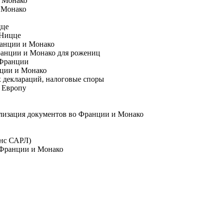
в Монако
 Монако
цце
 Ницце
ранции и Монако
ранции и Монако для рожениц
 Франции
нции и Монако
 деклараций, налоговые споры
 Европу
лизация документов во Франции и Монако
анс САРЛ)
 Франции и Монако