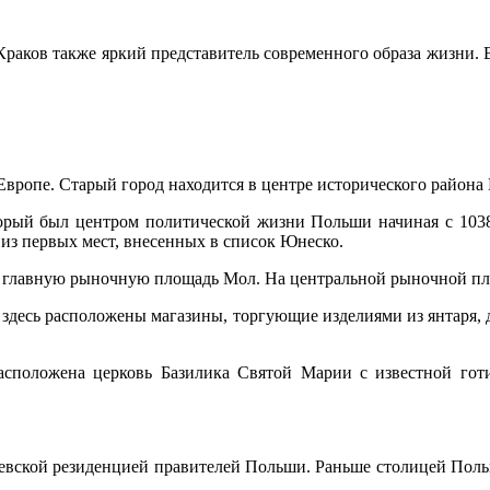
раков также яркий представитель современного образа жизни. В 
вропе. Старый город находится в центре исторического района 
орый был центром политической жизни Польши начиная с 1038,
 из первых мест, внесенных в список Юнеско.
, главную рыночную площадь Мол. На центральной рыночной пло
 здесь расположены магазины, торгующие изделиями из янтаря, 
асположена церковь Базилика Святой Марии с известной гот
вской резиденцией правителей Польши. Раньше столицей Польши