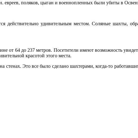
лн. евреев, поляков, цыган и военнопленных были убиты в Осве
я действительно удивительным местом. Соляные шахты, обра
не от 64 до 237 метров. Посетители имеют возможность увидеть
дивительной красотой этого места.
а на стенах. Это все было сделано шахтерами, когда-то работавш