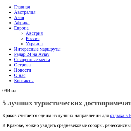
Главная
Австралия
Азия
Африка
Европа
Австрия
Россия
Украина
Интересные маршруты
Радар 24 на Aviav
Священные места
Острова
Новости
О нас
Контакты
09
Июл
5 лучших туристических достопримеча
Краков считается одним из лучших направлений для
отдыха в 
В Кракове, можно увидеть средневековые соборы, ренессансные