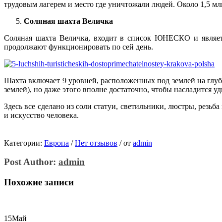
трудовым лагерем и место где уничтожали людей. Около 1,5 м
Соляная шахта Величка
Соляная шахта Величка, входит в список ЮНЕСКО и являетс
продолжают функционировать по сей день.
Шахта включает 9 уровней, расположенных под землей на глуби
землей), но даже этого вполне достаточно, чтобы насладится у
Здесь все сделано из соли статуи, светильники, люстры, резьб
и искусство человека.
Категории:
Европа
/
Нет отзывов
/
от
admin
Post Author:
admin
Похожие записи
15
Май