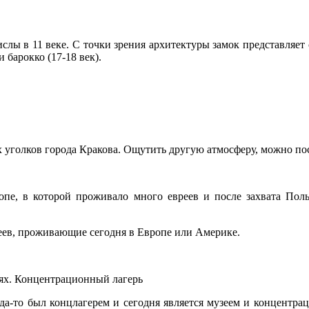
ислы в 11 веке. С точки зрения архитектуры замок представляе
и барокко (17-18 век).
уголков города Кракова. Ощутить другую атмосферу, можно пос
е, в которой проживало много евреев и после захвата Поль
еев, проживающие сегодня в Европе или Америке.
ях. Концентрационный лагерь
да-то был концлагерем и сегодня является музеем и концентр