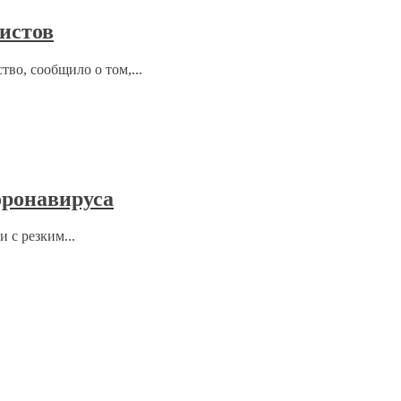
ристов
тво, сообщило о том,...
оронавируса
 с резким...