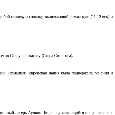
т собой стилевую солянку, включающий романскую (11-12 век) и
етив Старую синагогу (Стара Синагога).
ши Германией, еврейская нация была подвержена гонения и
ационный лагерь Аушвиц-Биркенау являющийся исправительно-