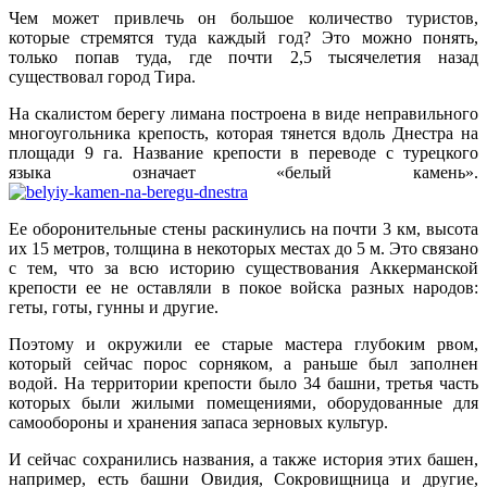
Чем может привлечь он большое количество туристов,
которые стремятся туда каждый год? Это можно понять,
только попав туда, где почти 2,5 тысячелетия назад
существовал город Тира.
На скалистом берегу лимана построена в виде неправильного
многоугольника крепость, которая тянется вдоль Днестра на
площади 9 га. Название крепости в переводе с турецкого
языка означает «белый камень».
Ее оборонительные стены раскинулись на почти 3 км, высота
их 15 метров, толщина в некоторых местах до 5 м. Это связано
с тем, что за всю историю существования Аккерманской
крепости ее не оставляли в покое войска разных народов:
геты, готы, гунны и другие.
Поэтому и окружили ее старые мастера глубоким рвом,
который сейчас порос сорняком, а раньше был заполнен
водой. На территории крепости было 34 башни, третья часть
которых были жилыми помещениями, оборудованные для
самообороны и хранения запаса зерновых культур.
И сейчас сохранились названия, а также история этих башен,
например, есть башни Овидия, Сокровищница и другие,