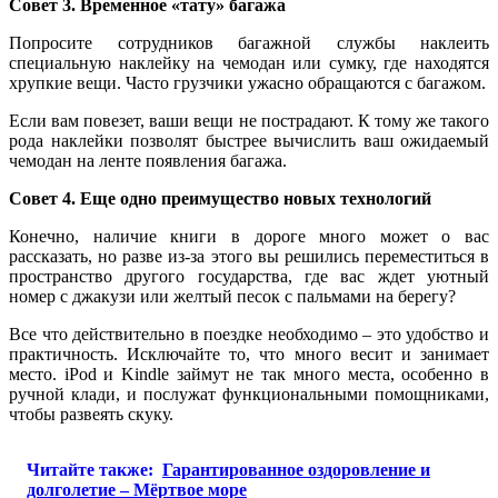
Совет 3. Временное «тату» багажа
Попросите сотрудников багажной службы наклеить
специальную наклейку на чемодан или сумку, где находятся
хрупкие вещи. Часто грузчики ужасно обращаются с багажом.
Если вам повезет, ваши вещи не пострадают. К тому же такого
рода наклейки позволят быстрее вычислить ваш ожидаемый
чемодан на ленте появления багажа.
Совет 4. Еще одно преимущество новых технологий
Конечно, наличие книги в дороге много может о вас
рассказать, но разве из-за этого вы решились переместиться в
пространство другого государства, где вас ждет уютный
номер с джакузи или желтый песок с пальмами на берегу?
Все что действительно в поездке необходимо – это удобство и
практичность. Исключайте то, что много весит и занимает
место. iPod и Kindle займут не так много места, особенно в
ручной клади, и послужат функциональными помощниками,
чтобы развеять скуку.
Читайте также:
Гарантированное оздоровление и
долголетие – Мёртвое море