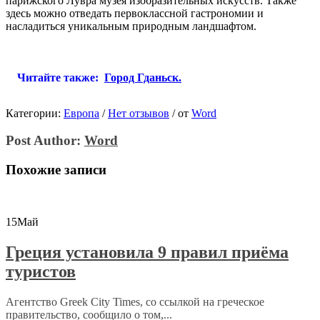
парижского Лувра музея изобразительных искусств. Также
здесь можно отведать первоклассной гастрономии и
насладиться уникальным природным ландшафтом.
Читайте также:
Город Гданьск.
Категории:
Европа
/
Нет отзывов
/
от
Word
Post Author:
Word
Похожие записи
15
Май
Греция установила 9 правил приёма
туристов
Агентство Greek City Times, со ссылкой на греческое
правительство, сообщило о том,...