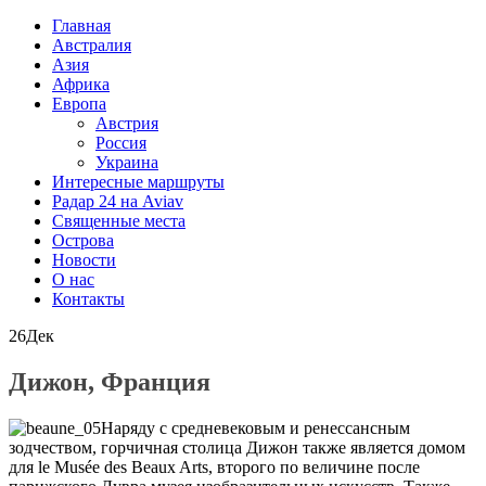
Главная
Австралия
Азия
Африка
Европа
Австрия
Россия
Украина
Интересные маршруты
Радар 24 на Aviav
Священные места
Острова
Новости
О нас
Контакты
26
Дек
Дижон, Франция
Наряду c средневековым и ренессансным
зодчеством, горчичная столица Дижон также является домом
для le Musée des Beaux Arts, второго по величине после