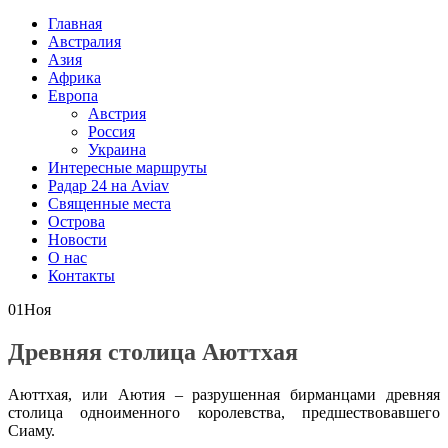
Главная
Австралия
Азия
Африка
Европа
Австрия
Россия
Украина
Интересные маршруты
Радар 24 на Aviav
Священные места
Острова
Новости
О нас
Контакты
01
Ноя
Древняя столица Аюттхая
Аюттхая, или Аютия – разрушенная бирманцами древняя
столица одноименного королевства, предшествовавшего
Сиаму.