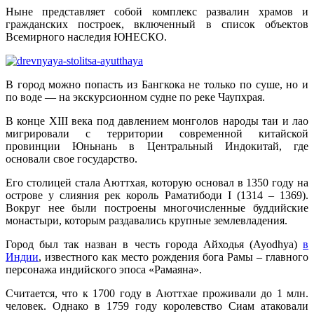
Ныне представляет собой комплекс развалин храмов и
гражданских построек, включенный в список объектов
Всемирного наследия ЮНЕСКО.
В город можно попасть из Бангкока не только по суше, но и
по воде — на экскурсионном судне по реке Чаупхрая.
В конце XIII века под давлением монголов народы таи и лао
мигрировали с территории современной китайской
провинции Юньнань в Центральный Индокитай, где
основали свое государство.
Его столицей стала Аюттхая, которую основал в 1350 году на
острове у слияния рек король Раматибоди I (1314 – 1369).
Вокруг нее были построены многочисленные буддийские
монастыри, которым раздавались крупные землевладения.
Город был так назван в честь города Айходья (Ayodhya)
в
Индии
, известного как место рождения бога Рамы – главного
персонажа индийского эпоса «Рамаяна».
Считается, что к 1700 году в Аюттхае проживали до 1 млн.
человек. Однако в 1759 году королевство Сиам атаковали