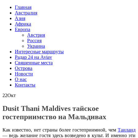
Главная
Австралия
Азия
Африка
Европа
Австрия
Россия
Украина
Интересные маршруты
Радар 24 на Aviav
Священные места
Острова
Новости
О нас
Контакты
22
Окт
Dusit Thani Maldives тайское
гостеприимство на Мальдивах
Как известно, нет страны более гостеприимной, чем
Таиланд
— ведь желание гостя здесь возведено в культ. И именно эти