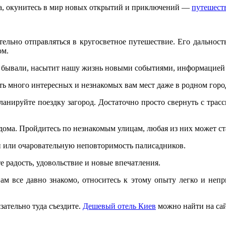
а, окунитесь в мир новых открытий и приключений —
путешест
ательно отправляться в кругосветное путешествие. Его дальност
ом.
не бывали, насытит нашу жизнь новыми событиями, информацией
ть много интересных и незнакомых вам мест даже в родном горо
ланируйте поездку загород. Достаточно просто свернуть с тра
 дома. Пройдитесь по незнакомым улицам, любая из них может с
 или очаровательную неповторимость палисадников.
 радость, удовольствие и новые впечатления.
ам все давно знакомо, относитесь к этому опыту легко и неп
зательно туда съездите.
Дешевый отель Киев
можно найти на сайт