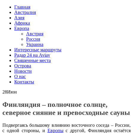
Главная
Австралия
Азия
Африка
Европа
Австрия
Россия
Украина
Интересные маршруты
Радар 24 на Aviav
Священные места
Острова
Новости
О нас
Контакты
28
Июн
Финляндия – полночное солнце,
северное сияние и превосходные сауны
Подвергаясь большому влиянию восточного соседа – России,
с одной стороны, и
Европы
с другой, Финляндия остаётся