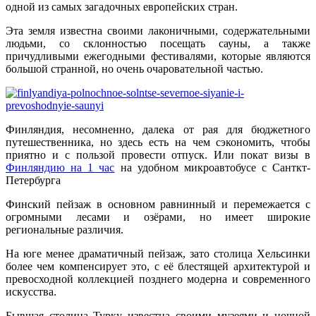
одной из самых загадочных европейских стран.
Эта земля известна своими лаконичными, содержательными
людьми, со склонностью посещать сауны, а также
причудливыми ежегодными фестивалями, которые являются
большой странной, но очень очаровательной частью.
Финляндия, несомненно, далека от рая для бюджетного
путешественника, но здесь есть на чем сэкономить, чтобы
приятно и с пользой провести отпуск. Или покат визы в
Финляндию на 1 час
на удобном микроавтобусе с Санткт-
Петербурга
Финский пейзаж в основном равнинный и перемежается с
огромными лесами и озёрами, но имеет широкие
региональные различия.
На юге менее драматичный пейзаж, зато столица Хельсинки
более чем компенсирует это, с её блестящей архитектурой и
превосходной коллекцией позднего модерна и современного
искусства.
Бывшая столица Турку известна своими музеями и ночной