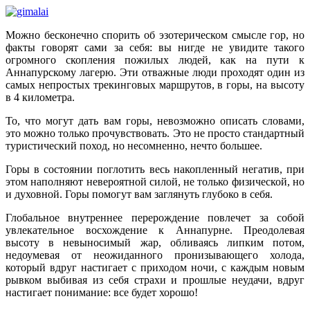
Можно бесконечно спорить об эзотерическом смысле гор, но
факты говорят сами за себя: вы нигде не увидите такого
огромного скопления пожилых людей, как на пути к
Аннапурскому лагерю. Эти отважные люди проходят один из
самых непростых трекинговых маршрутов, в горы, на высоту
в 4 километра.
То, что могут дать вам горы, невозможно описать словами,
это можно только прочувствовать. Это не просто стандартный
туристический поход, но несомненно, нечто большее.
Горы в состоянии поглотить весь накопленный негатив, при
этом наполняют невероятной силой, не только физической, но
и духовной. Горы помогут вам заглянуть глубоко в себя.
Глобальное внутреннее перерождение повлечет за собой
увлекательное восхождение к Аннапурне. Преодолевая
высоту в невыносимый жар, обливаясь липким потом,
недоумевая от неожиданного пронизывающего холода,
который вдруг настигает с приходом ночи, с каждым новым
рывком выбивая из себя страхи и прошлые неудачи, вдруг
настигает понимание: все будет хорошо!