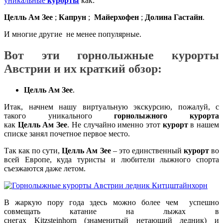
уникальные
курорты
как:
Целль Ам Зее
;
Капрун
;
Майерхофен
;
Долина Гастайн
.
И многие другие не менее популярные.
Вот эти горнолыжные курорты
Австрии и их краткий обзор:
Целль Ам Зее
.
Итак, начнем нашу виртуальную экскурсию, пожалуй, с
такого уникального
горнолыжного курорта
как
Целль Ам Зее
. Не случайно именно этот
курорт
в нашем
списке занял почетное первое место.
Так как по сути,
Целль Ам Зее
– это единственный
курорт
во
всей Европе, куда туристы и любители лыжного спорта
съезжаются даже летом.
В жаркую пору года здесь можно более чем успешно
совмещать катание на лыжах в
снегах Kitzsteinhorn (знаменитый нетающий ледник) и