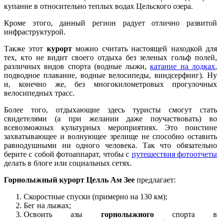
купание в относительно теплых водах Цельского озера.
Кроме этого, данный регион радует отлично развитой
инфраструктурой.
Также этот
курорт
можно считать настоящей находкой для
тех, кто не видит своего отдыха без зеленых гольф полей,
различных видов спорта (водные лыжи,
катание на лодках
,
подводное плавание, водные велосипеды, виндсерфинг). Ну
и, конечно же, без многокилометровых прогулочных
велосипедных трасс.
Более того, отдыхающие здесь туристы смогут стать
свидетелями (а при желании даже поучаствовать) во
всевозможных культурных мероприятиях. Это поистине
захватывающее и волнующее зрелище не способно оставить
равнодушными ни одного человека. Так что обязательно
берите с собой фотоаппарат, чтобы с
путешествия фотоотчеты
делать в блоге или социальных сетях.
Горнолыжный курорт Целль Ам Зее
предлагает:
Скоростные спуски (примерно на 130 км);
Бег на лыжах;
Освоить азы
горнолыжного
спорта в