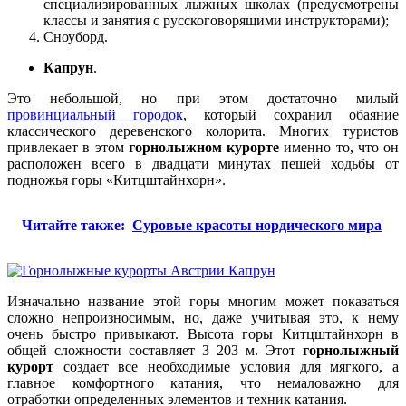
специализированных лыжных школах (предусмотрены
классы и занятия с русскоговорящими инструкторами);
Сноуборд.
Капрун
.
Это небольшой, но при этом достаточно милый
провинциальный городок
, который сохранил обаяние
классического деревенского колорита. Многих туристов
привлекает в этом
горнолыжном курорте
именно то, что он
расположен всего в двадцати минутах пешей ходьбы от
подножья горы «Китцштайнхорн».
Читайте также:
Суровые красоты нордического мира
Изначально название этой горы многим может показаться
сложно непроизносимым, но, даже учитывая это, к нему
очень быстро привыкают. Высота горы Китцштайнхорн в
общей сложности составляет 3 203 м. Этот
горнолыжный
курорт
создает все необходимые условия для мягкого, а
главное комфортного катания, что немаловажно для
отработки определенных элементов и техник катания.