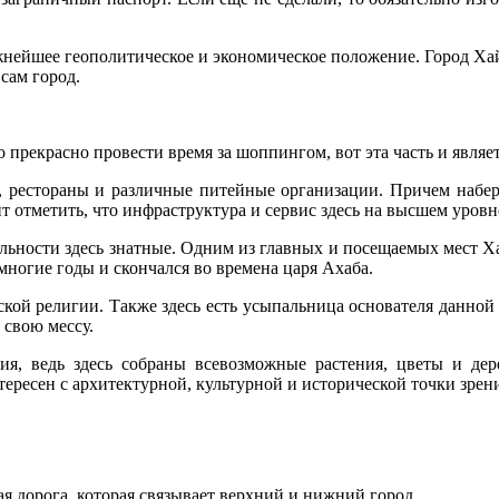
важнейшее геополитическое и экономическое положение. Город Х
сам город.
о прекрасно провести время за шоппингом, вот эта часть и явля
, рестораны и различные питейные организации. Причем набер
т отметить, что инфраструктура и сервис здесь на высшем уровн
ельности здесь знатные. Одним из главных и посещаемых мест Х
многие годы и скончался во времена царя Ахаба.
кой религии. Также здесь есть усыпальница основателя данной 
 свою мессу.
пия, ведь здесь собраны всевозможные растения, цветы и де
тересен с архитектурной, культурной и исторической точки зрен
я дорога, которая связывает верхний и нижний город.