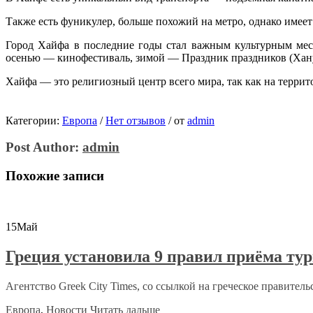
Также есть фуникулер, больше похожий на метро, однако имеет
Город Хайфа в последние годы стал важным культурным мест
осенью — кинофестиваль, зимой — Праздник праздников (Ханук
Хайфа — это религиозный центр всего мира, так как на террит
Категории:
Европа
/
Нет отзывов
/
от
admin
Post Author:
admin
Похожие записи
15
Май
Греция установила 9 правил приёма ту
Агентство Greek City Times, со ссылкой на греческое правительс
Европа
,
Новости
Читать дальше