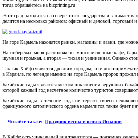
тогда обращайтесь на bizprinting.ru
Этот град находится на севере этого государства и занимает 
делится на несколько районов: офисный и деловой, торговый и 
На горе Кармель находятся рынки, магазины и лавки, где можн
На побережье моря расположены многочисленные кафе, бары
шумная и громкая, а вторая — тихая и уединенная. Однако стои
Так как Хайфа является древним городом, то и достопримечат
в Израиле, по легенде именно на горе Кармель пророк прожил 
Бахайские сады являются местом поклонения верующих бахайс
которой каждый год несчетное количество туристов совершают
Бахайские сады в течение года не теряют своего великоле
французского католического ордена кармелитов также будет ин
Читайте также:
Праздник весны и огня в Испании
В Хайфе есть уникальный вид транспорта — подземная канатна