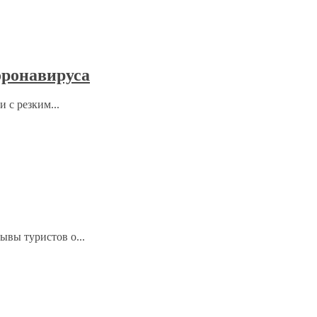
оронавируса
 с резким...
ывы туристов о...