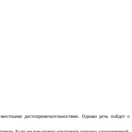
звестными достопримечательностями. Однако речь пойдет о
готовьте. Если же вам нужно изготовить
корочки удостоверений
,