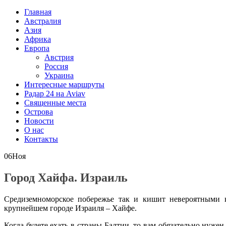
Главная
Австралия
Азия
Африка
Европа
Австрия
Россия
Украина
Интересные маршруты
Радар 24 на Aviav
Священные места
Острова
Новости
О нас
Контакты
06
Ноя
Город Хайфа. Израиль
Средиземноморское побережье так и кишит невероятными к
крупнейшем городе Израиля – Хайфе.
Когда будете ехать в страны Балтии, то вам обязательно нуже