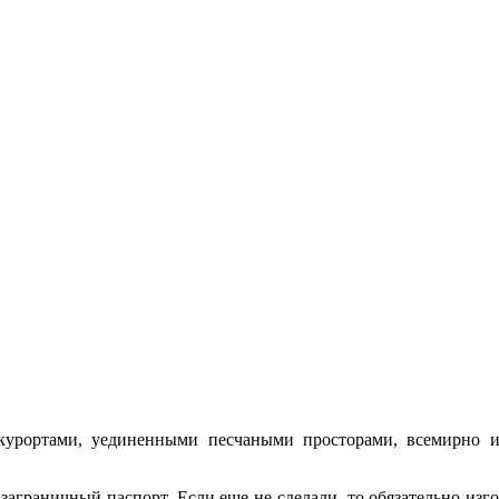
урортами, уединенными песчаными просторами, всемирно и
н заграничный паспорт. Если еще не сделали, то обязательно из