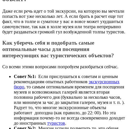
Даже если речь идет о той экскурсии, на которую вы мечтали
попасть вот уже несколько лет. А если брать в расчет еще тот
факт, что в толпе и суматохе у вас и вовсе может ухудшиться
самочувствие, так как в холле музея или театра непрерывно
будет раздаваться громкий гул возбужденной толпы туристов.
Как уберечь себя и подобрать самые
оптимальные часы для посещения
интересующих вас туристических объектов?
Со всеми этими вопросами попробуем разобраться сейчас.
Совет №1:
Если прислушаться к советам и ценным
рекомендациям опытных работников
экскурсионных
бюро
, то самым оптимальным временем для посещения
музеев и всевозможных галерей является вторая
половина рабочего дня (буквально за несколько часов,
или минимум за час до закрытия галереи, музея и т. п. ).
Радует то, что многие экскурсионные объекты
работают допоздна (как правило, до 22: 00). Но эта
информация почему-то не всегда своевременно доходит
до иностранных
туристов
.
Совет №2:
Многие успели подметить то, что общая