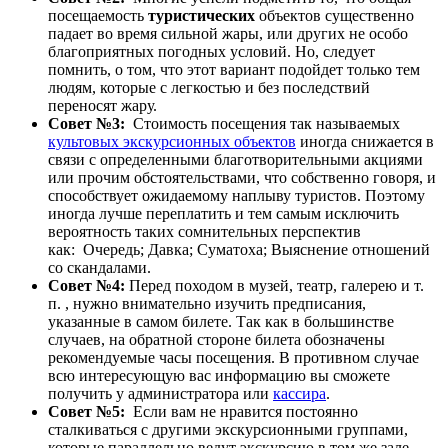
посещаемость
туристических
объектов существенно
падает во время сильной жары, или других не особо
благоприятных погодных условий. Но, следует
помнить, о том, что этот вариант подойдет только тем
людям, которые с легкостью и без последствий
переносят жару.
Совет №3:
Стоимость посещения так называемых
культовых экскурсионных объектов
иногда снижается в
связи с определенными благотворительными акциями
или прочим обстоятельствами, что собственно говоря, и
способствует ожидаемому наплыву туристов. Поэтому
иногда лучше переплатить и тем самым исключить
вероятность таких сомнительных перспектив
как: Очередь; Давка; Суматоха; Выяснение отношений
со скандалами.
Совет №4:
Перед походом в музей, театр, галерею и т.
п. , нужно внимательно изучить предписания,
указанные в самом билете. Так как в большинстве
случаев, на обратной стороне билета обозначены
рекомендуемые часы посещения. В противном случае
всю интересующую вас информацию вы сможете
получить у администратора или
кассира
.
Совет №5:
Если вам не нравится постоянно
сталкиваться с другими экскурсионными группами,
которые параллельно ведут экскурсию в том же зале