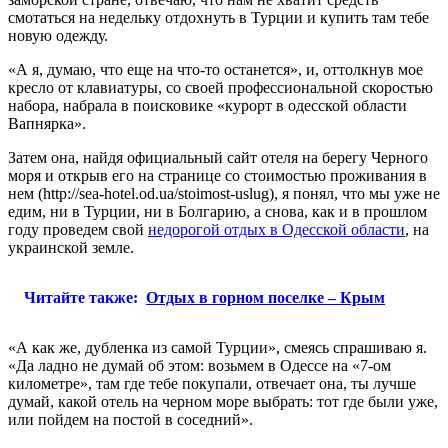
смотаться на недельку отдохнуть в Турции и купить там тебе
новую одежду.
«А я, думаю, что еще на что-то останется», и, оттолкнув мое
кресло от клавиатуры, со своей профессиональной скоростью
набора, набрала в поисковике «курорт в одесской области
Вапнярка».
Затем она, найдя официальный сайт отеля на берегу Черного
моря и открыв его на странице со стоимостью проживания в
нем (http://sea-hotel.od.ua/stoimost-uslug), я понял, что мы уже не
едим, ни в Турции, ни в Болгарию, а снова, как и в прошлом
году проведем свой
недорогой отдых в Одесской области
, на
украинской земле.
Читайте также:
Отдых в горном поселке – Крым
«А как же, дубленка из самой Турции», смеясь спрашиваю я.
«Да ладно не думай об этом: возьмем в Одессе на «7-ом
километре», там где тебе покупали, отвечает она, ты лучше
думай, какой отель на черном море выбрать: тот где были уже,
или пойдем на постой в соседний».