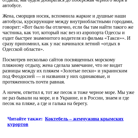
автобусе.
Жена, сморщив носик, вспомнила жаркие и душные наши
автобусы, курсирующие между внутриобластными городами,
говорит: «Вот было бы отлично, если бы там найти такого же
частника, как тот, который нас вез из аэропорта Одессы и
ездит быстрее знаменитого водителя из фильма «Такси»». И
сразу припомнил, как у нас начинался летний «отдых в
Одесской области».
Посмотрев несколько сайтов посвященных морскому
пляжному отдыху, жена сделала замечание, что не видит
разницы между их пляжем «Золотые пески» и украинским
под Феодосией — и названия у них одинаковые, и
протяженность почти равная.
А ничем, ответил я, тот же песок и тоже черное море. Мы уже
не раз бывали на море, и в Украине, и в России, знаем и где
песок на пляже, а где и галька на берегу.
Читайте также:
Коктебель – жемчужина крымских
курортов