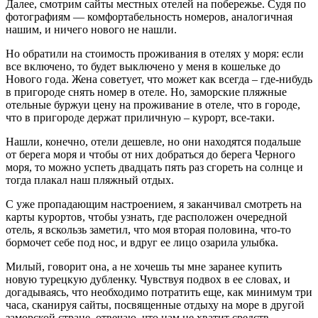
Далее, смотрим сайты местных отелей на побережье. Судя по
фотографиям — комфортабельность номеров, аналогичная
нашим, и ничего нового не нашли.
Но обратили на стоимость проживания в отелях у моря: если
все включено, то будет выключено у меня в кошельке до
Нового года. Жена советует, что может как всегда – где-нибудь
в пригороде снять номер в отеле. Но, заморские пляжные
отельные буржуи цену на проживание в отеле, что в городе,
что в пригороде держат приличную – курорт, все-таки.
Нашли, конечно, отели дешевле, но они находятся подальше
от берега моря и чтобы от них добраться до берега Черного
моря, то можно успеть двадцать пять раз сгореть на солнце и
тогда плакал наш пляжный отдых.
С уже пропадающим настроением, я заканчивал смотреть на
карты курортов, чтобы узнать, где расположен очередной
отель, я вскользь заметил, что моя вторая половина, что-то
бормочет себе под нос, и вдруг ее лицо озарила улыбка.
Милый, говорит она, а не хочешь ты мне заранее купить
новую турецкую дубленку. Чувствуя подвох в ее словах, и
догадываясь, что необходимо потратить еще, как минимум три
часа, сканируя сайты, посвященные отдыху на море в другой
заморской стране, отвечаю, что нам не хватит средств