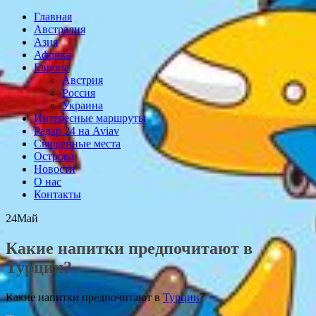
Главная
Австралия
Азия
Африка
Европа
Австрия
Россия
Украина
Интересные маршруты
Радар 24 на Aviav
Священные места
Острова
Новости
О нас
Контакты
24
Май
Какие напитки предпочитают в
Турции?
Какие напитки предпочитают в
Турции
?