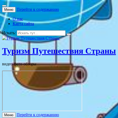
Перейти к содержанию
Меню
О нас
Карта сайта
Искать:
Туризм Путешествия Страны
видео фото обзоры
Перейти к содержанию
Меню