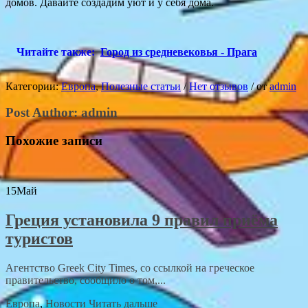
домов. Давайте создадим уют и у себя дома.
Читайте также:
Город из средневековья - Прага
Категории:
Европа
,
Полезные статьи
/
Нет отзывов
/
от
admin
Post Author:
admin
Похожие записи
15
Май
Греция установила 9 правил приёма
туристов
Агентство Greek City Times, со ссылкой на греческое
правительство, сообщило о том,...
Европа
,
Новости
Читать дальше