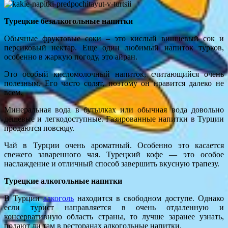
Турецкие безалкогольные напитки
Обычные фруктовые соки – это кислый вишневый сок и
персиковый нектар. Еще один любимый напиток турков,
особенно в жаркую погоду, это айран.
Это особый кисломолочный напиток, считающийся очень
полезным. Его часто солят, поэтому он нравится далеко не
всем.
Минеральная вода в бутылках или обычная вода довольно
дешевые и легкодоступные. Газированные напитки в Турции
продаются повсюду.
Чай в Турции очень ароматный. Особенно это касается
свежего заваренного чая. Турецкий кофе — это особое
наслаждение и отличный способ завершить вкусную трапезу.
Турецкие алкогольные напитки
В Турции
алкоголь
находится в свободном доступе. Однако
если турист направляется в очень отдаленную и
консервативную область страны, то лучше заранее узнать,
подают ли там в ресторанах алкогольные напитки.