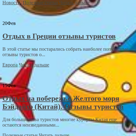
Новости
,
Полезные статьи
Читать дальше
20
Фев
Отдых в Греции отзывы туристов
В этой статье мы постарались собрать наиболее популярные
отзывы туристов о...
Европа
Читать дальше
15
Фев
Отдых на побережье Желтого моря
Бэйдайхэ (Китай). Отзывы туристов
Для большинства туристов многие курорты Китая еще
остаются неизведанными...
Полезные статьи
Читать дальше