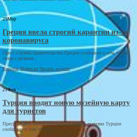
25
Мар
Греция ввела строгий карантин из-за
коронавируса
Пресс-служба правительства Греции сообщило о том, что в
связи с резким...
Европа
,
Новости
Читать дальше
21
Фев
Турция вводит новую музейную карту
для туристов
Пресс-служба министерства культуры и туризма Турции
сообщило о том, что в...