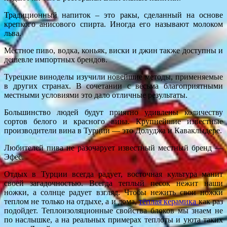
Традиционный напиток – это ракы, сделанный на основе
крепкого анисового спирта. Иногда его называют молоком
льва.
Местное пиво, водка, коньяк, виски и джин также доступны и
дешевле импортных брендов.
Турецкие виноделы изучили новейшие методы, применяемые
в других странах. В сочетании с весьма благоприятными
местными условиями это дало отличные результаты.
Большинство людей будут приятно удивлены количеству
сортов белого и красного вина. Крупнейшие известные
производители вина в Турции — это Долуджа и Каваклыдере.
Любителей пива не разочарует известный местный бренд —
Эфес.
Отдых в Турции всегда радует, восточная культура манит
своей загадочностью. Всегда теплый песок нежит наши
ножки, а солнце радует взгляд. Чтобы нежить свои ножки
теплом не только на отдыхе, а и дома,
тёплая керамика
как раз
подойдет. Теплоизоляционные свойства блоков мы знаем не
по наслышке, а на реальных примерах теплоты и уюта таких