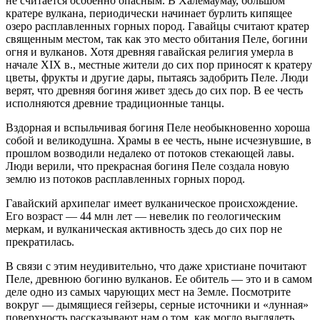
не считается особенно опасным. В Халемаумау, большом
кратере вулкана, периодически начинает бурлить кипящее
озеро расплавленных горных пород. Гавайцы считают кратер
священным местом, так как это место обитания Пеле, богини
огня и вулканов. Хотя древняя гавайская религия умерла в
начале XIX в., местные жители до сих пор приносят к кратеру
цветы, фрукты и другие дары, пытаясь задобрить Пеле. Люди
верят, что древняя богиня живет здесь до сих пор. В ее честь
исполняются древние традиционные танцы.
Вздорная и вспыльчивая богиня Пеле необыкновенно хороша
собой и великодушна. Храмы в ее честь, ныне исчезнувшие, в
прошлом возводили недалеко от потоков стекающей лавы.
Люди верили, что прекрасная богиня Пеле создала новую
землю из потоков расплавленных горных пород.
Гавайский архипелаг имеет вулканическое происхождение.
Его возраст — 44 млн лет — невелик по геологическим
меркам, и вулканическая активность здесь до сих пор не
прекратилась.
В связи с этим неудивительно, что даже христиане почитают
Пеле, древнюю богиню вулканов. Ее обитель — это и в самом
деле одно из самых чарующих мест на Земле. Посмотрите
вокруг — дымящиеся гейзеры, серные источники и «лунная»
поверхность рассказывают нам о том, как могло выглядеть