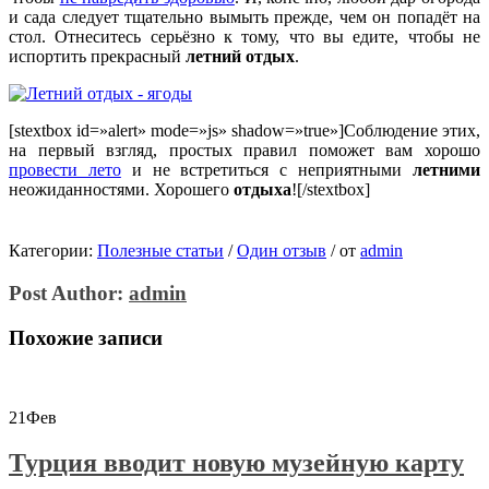
и сада следует тщательно вымыть прежде, чем он попадёт на
стол. Отнеситесь серьёзно к тому, что вы едите, чтобы не
испортить прекрасный
летний отдых
.
[stextbox id=»alert» mode=»js» shadow=»true»]Соблюдение этих,
на первый взгляд, простых правил поможет вам хорошо
провести лето
и не встретиться с неприятными
летними
неожиданностями. Хорошего
отдыха
![/stextbox]
Категории:
Полезные статьи
/
Один отзыв
/
от
admin
Post Author:
admin
Похожие записи
21
Фев
Турция вводит новую музейную карту