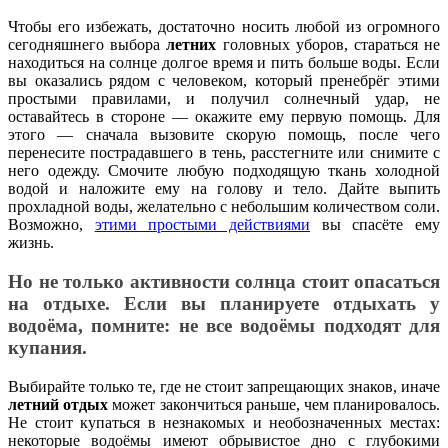
Чтобы его избежать, достаточно носить любой из огромного
сегодняшнего выбора
летних
головных уборов, стараться не
находиться на солнце долгое время и пить больше воды. Если
вы оказались рядом с человеком, который пренебрёг этими
простыми правилами, и получил солнечный удар, не
оставайтесь в стороне — окажите ему первую помощь. Для
этого — сначала вызовите скорую помощь, после чего
перенесите пострадавшего в тень, расстегните или снимите с
него одежду. Смочите любую подходящую ткань холодной
водой и наложите ему на голову и тело. Дайте выпить
прохладной воды, желательно с небольшим количеством соли.
Возможно,
этими простыми действиями
вы спасёте ему
жизнь.
Но не только активности солнца стоит опасаться
на отдыхе. Если вы планируете отдыхать у
водоёма, помните: не все водоёмы подходят для
купания.
Выбирайте только те, где не стоит запрещающих знаков, иначе
летний отдых
может закончиться раньше, чем планировалось.
Не стоит купаться в незнакомых и необозначенных местах:
некоторые водоёмы имеют обрывистое дно с глубокими