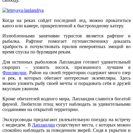
свободу.
Когда на реках сойдет последний лед, можно прокатиться
каноэ или камере, прикрепленной к быстроходному катеру.
Излюбленными занятиями туристов является рафтинг и
рыбалка. Рафтинг помогает путешественнику доказать
храбрость и почувствовать прилив невероятных эмоций во
время спуска по бурлящим рекам.
Для истинных рыболовов Лапландия готовит удивительный
сюрприз – уловить лосося, признанного лучшим в
Финляндии
. Район на своей территории содержит много озер
и рек, в которых обитают интересные экземпляры. Здесь
можно уловить рыбу своей мечты и порадовать себя и друзей
вкусным ужином.
Кроме обитателей водного мира, Лапландия славится богатой
фауной. Любители птиц могут наблюдать за удивительными
созданиями на открытой территории.
Экскурсоводы предлагают увлекательную поездку на встречу
с медведем. В
Лапландии
существуют места, с которых можно
спокойно наблюдать за поведением зверей. Сидя в укрытии и