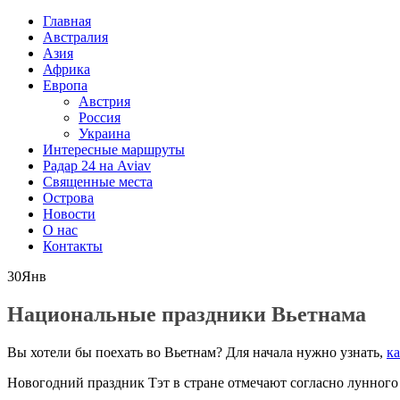
Главная
Австралия
Азия
Африка
Европа
Австрия
Россия
Украина
Интересные маршруты
Радар 24 на Aviav
Священные места
Острова
Новости
О нас
Контакты
30
Янв
Национальные праздники Вьетнама
Вы хотели бы поехать во Вьетнам? Для начала нужно узнать,
ка
Новогодний праздник Тэт в стране отмечают согласно лунного к