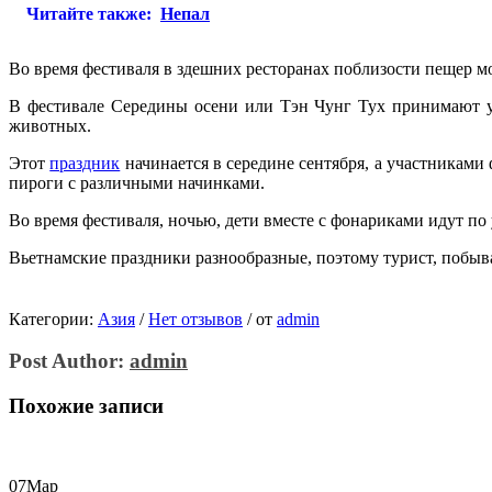
Читайте также:
Непал
Во время фестиваля в здешних ресторанах поблизости пещер мо
В фестивале Середины осени или Тэн Чунг Тух принимают уч
животных.
Этот
праздник
начинается в середине сентября, а участниками 
пироги с различными начинками.
Во время фестиваля, ночью, дети вместе с фонариками идут по
Вьетнамские праздники разнообразные, поэтому турист, побыва
Категории:
Азия
/
Нет отзывов
/
от
admin
Post Author:
admin
Похожие записи
07
Мар