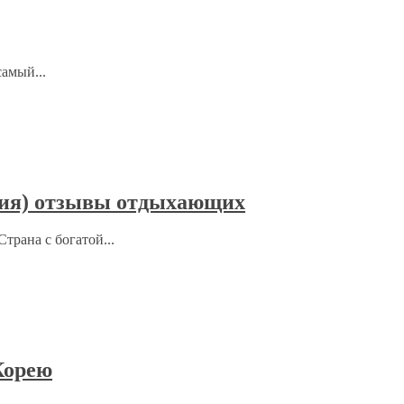
амый...
дия) отзывы отдыхающих
трана с богатой...
Корею