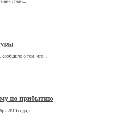
ияне стали...
туры
 сообщило о том, что...
нму по прибытию
я 2019 года, в...