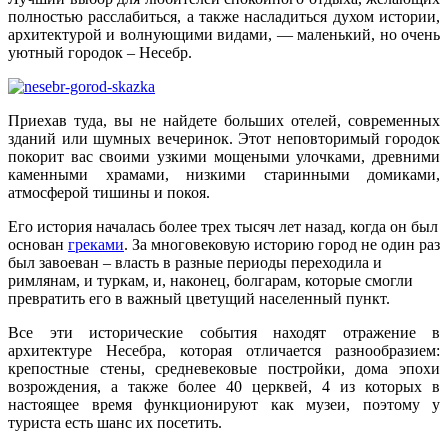
полностью расслабиться, а также насладиться духом истории,
архитектурой и волнующими видами, — маленький, но очень
уютный городок – Несебр.
Приехав туда, вы не найдете больших отелей, современных
зданий или шумных вечеринок. Этот неповторимый городок
покорит вас своими узкими мощеными улочками, древними
каменными храмами, низкими старинными домиками,
атмосферой тишины и покоя.
Его история началась более трех тысяч лет назад, когда он был
основан
греками
. За многовековую историю город не один раз
был завоеван – власть в разные периоды переходила и
римлянам, и туркам, и, наконец, болгарам, которые смогли
превратить его в важный цветущий населенный пункт.
Все эти исторические события находят отражение в
архитектуре Несебра, которая отличается разнообразием:
крепостные стены, средневековые постройки, дома эпохи
возрождения, а также более 40 церквей, 4 из которых в
настоящее время функционируют как музеи, поэтому у
туриста есть шанс их посетить.