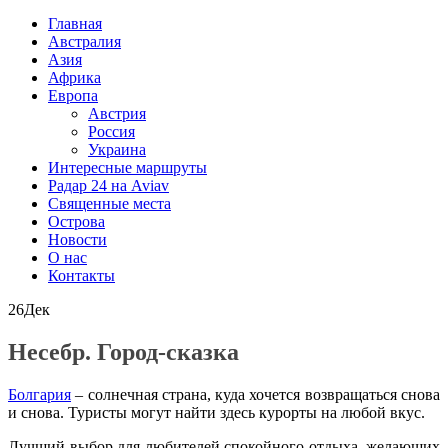
Главная
Австралия
Азия
Африка
Европа
Австрия
Россия
Украина
Интересные маршруты
Радар 24 на Aviav
Священные места
Острова
Новости
О нас
Контакты
26
Дек
Несебр. Город-сказка
Болгария
– солнечная страна, куда хочется возвращаться снова
и снова. Туристы могут найти здесь курорты на любой вкус.
Лучший выбор для любителей спокойного отдыха, желающих