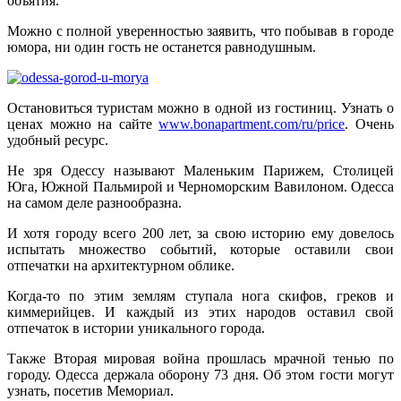
объятия.
Можно с полной уверенностью заявить, что побывав в городе
юмора, ни один гость не останется равнодушным.
Остановиться туристам можно в одной из гостиниц. Узнать о
ценах можно на сайте
www.bonapartment.com/ru/price
. Очень
удобный ресурс.
Не зря Одессу называют Маленьким Парижем, Столицей
Юга, Южной Пальмирой и Черноморским Вавилоном. Одесса
на самом деле разнообразна.
И хотя городу всего 200 лет, за свою историю ему довелось
испытать множество событий, которые оставили свои
отпечатки на архитектурном облике.
Когда-то по этим землям ступала нога скифов, греков и
киммерийцев. И каждый из этих народов оставил свой
отпечаток в истории уникального города.
Также Вторая мировая война прошлась мрачной тенью по
городу. Одесса держала оборону 73 дня. Об этом гости могут
узнать, посетив Мемориал.