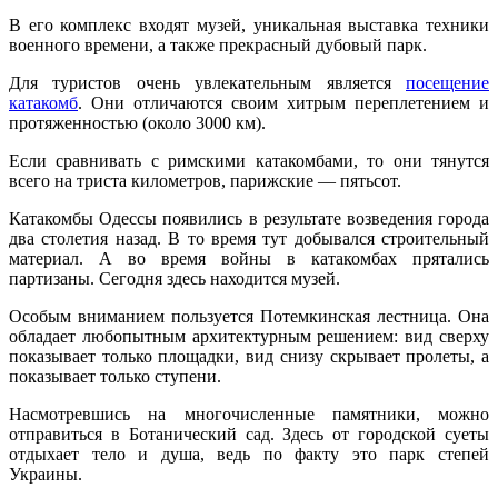
В его комплекс входят музей, уникальная выставка техники
военного времени, а также прекрасный дубовый парк.
Для туристов очень увлекательным является
посещение
катакомб
. Они отличаются своим хитрым переплетением и
протяженностью (около 3000 км).
Если сравнивать с римскими катакомбами, то они тянутся
всего на триста километров, парижские — пятьсот.
Катакомбы Одессы появились в результате возведения города
два столетия назад. В то время тут добывался строительный
материал. А во время войны в катакомбах прятались
партизаны. Сегодня здесь находится музей.
Особым вниманием пользуется Потемкинская лестница. Она
обладает любопытным архитектурным решением: вид сверху
показывает только площадки, вид снизу скрывает пролеты, а
показывает только ступени.
Насмотревшись на многочисленные памятники, можно
отправиться в Ботанический сад. Здесь от городской суеты
отдыхает тело и душа, ведь по факту это парк степей
Украины.