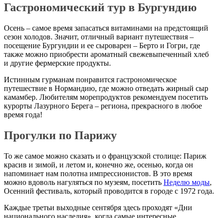
Гастрономический тур в Бургундию
Осень – самое время запасаться витаминами на предстоящий
сезон холодов. Значит, отличный вариант путешествия –
посещение Бургундии и ее сыроварен – Берто и Гогри, где
также можно приобрести ароматный свежевыпеченный хлеб
и другие фермерские продукты.
Истинным гурманам понравится гастрономическое
путешествие в Нормандию, где можно отведать жирный сыр
камамбер. Любителям морепродуктов рекомендуем посетить
курорты Лазурного Берега – региона, прекрасного в любое
время года!
Прогулки по Парижу
То же самое можно сказать и о французской столице: Париж
красив и зимой, и летом и, конечно же, осенью, когда он
напоминает нам полотна импрессионистов. В это время
можно вдоволь нагуляться по музеям, посетить
Неделю моды
,
Осенний фестиваль, который проводится в городе с 1972 года.
Каждые третьи выходные сентября здесь проходят «Дни
национального наследия», когда самые интересные