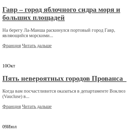
Гавр – город яблочного сидра моря и
больших площадей
На берегу Ла-Манша раскинулся портовый город Гавр,
являющийся морскими...
Франция
Читать дальше
10
Окт
Пять невероятных городов Прованса
Когда вам посчастливится оказаться в департаменте Воклюз
(Vaucluse) в...
Франция
Читать дальше
09
Июл