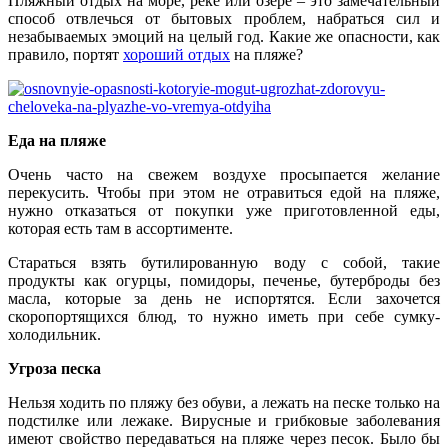
Пляжный отдых на море, реке или озере – это замечательный
способ отвлечься от бытовых проблем, набраться сил и
незабываемых эмоций на целый год. Какие же опасности, как
правило, портят
хороший отдых
на пляже?
Еда на пляже
Очень часто на свежем воздухе просыпается желание
перекусить. Чтобы при этом не отравиться едой на пляже,
нужно отказаться от покупки уже приготовленной еды,
которая есть там в ассортименте.
Стараться взять бутилированную воду с собой, такие
продукты как огурцы, помидоры, печенье, бутерброды без
масла, которые за день не испортятся. Если захочется
скоропортящихся блюд, то нужно иметь при себе сумку-
холодильник.
Угроза песка
Нельзя ходить по пляжу без обуви, а лежать на песке только на
подстилке или лежаке. Вирусные и грибковые заболевания
имеют свойство передаваться на пляже через песок. Было бы