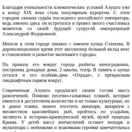
Благодаря уникальности климатических условий Алушта уже
к концу XIX века стала популярным курортом. С этим
городом связана судьба последнего российского императора,
ведь именно здесь он встретился и провел много счастливых
моментов со своей будущей супругой императрицей
Александрой Федоровной.
Многое в этом городе связано с именем купца Стахеева. В
дореволюционное время этот миллионер большой вклад внес
в становление и развитие маленького городка.
По приказу его вокруг города разбиты виноградники,
построены доходные дома, 2 школы, театр. В память о купце
остался и его особняк-дача «Отрада», с прекрасным
ландшафтным парком вокруг.
Современная Алушта предлагает своим гостям массу
развлечений. Помимо песочно-гальковых пляжей, которые
имеются в достаточном количестве и не только культурные, но
и дикие пляжи, можно посетить аквапарк, аквариум с
множеством красивейших рыб, пройтись по усадьбам,
заглянуть в историко-краеведческий музей, музей природы
Крыма. У детей массу впечатлений оставит зоопарк и
мультипарк с любимыми и знакомыми героями замечательных