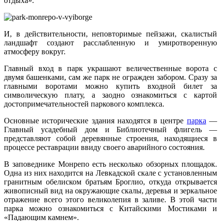
отдыха».
И, в действительности, неповторимые пейзажи, скалистый
ландшафт создают расслабленную и умиротворенную
атмосферу вокруг.
Главный вход в парк украшают величественные ворота с
двумя башенками, сам же парк не огражден забором. Сразу за
главными воротами можно купить входной билет за
символическую плату, а заодно ознакомиться с картой
достопримечательностей паркового комплекса.
Основные исторические здания находятся в центре
парка
—
Главный усадебный дом и Библиотечный флигель —
представляют собой деревянные строения, находящиеся в
процессе реставрации ввиду своего аварийного состояния.
В заповеднике Монрепо есть несколько обзорных площадок.
Одна из них находится на Левкадской скале с установленным
гранитным обелиском братьям Броглио, откуда открывается
живописный вид на окружающие скалы, деревья и зеркальное
отражение всего этого великолепия в заливе. В этой части
парка можно ознакомиться с Китайскими Мостиками и
«Падающим камнем».