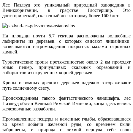
Лес Пазлвуд это уникальный природный заповедник в
Великобритании, в графстве Глостершир. Это
доисторический, сказочный лес которому более 1600 лет.
На площади почти 5,7 гектара расположены волшебные
лабиринты из деревьев, с которых свисают лишайники,
возвышаются нагромождения покрытых махами огромных
камней.
Туристические тропы протяженностью около 2 км проходят
мимо пещер, причудливых скальных образований и
лабиринтов из скрученных корней деревьев.
Кроны огромных древних деревьев надежно загораживают
путь солнечному свету.
Происхождением такого фантастического ландшафта, лес
Пазлвуд обязан Великой Римской Империи, когда здесь велись
железорудные разработки.
Промышленные пещеры и каменные глыбы, образовавшиеся
во время добычи железной руды, со временем были
заброшены, и природа с лихвой вернула себе свою