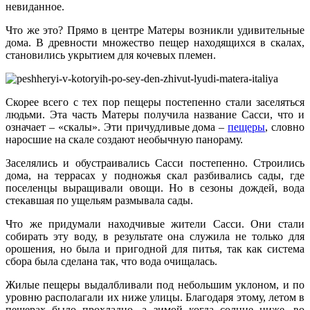
невиданное.
Что же это? Прямо в центре Матеры возникли удивительные
дома. В древности множество пещер находящихся в скалах,
становились укрытием для кочевых племен.
Скорее всего с тех пор пещеры постепенно стали заселяться
людьми. Эта часть Матеры получила название Сасси, что и
означает – «скалы». Эти причудливые дома –
пещеры
, словно
наросшие на скале создают необычную панораму.
Заселялись и обустраивались Сасси постепенно. Строились
дома, на террасах у подножья скал разбивались сады, где
поселенцы выращивали овощи. Но в сезоны дождей, вода
стекавшая по ущельям размывала сады.
Что же придумали находчивые жители Сасси. Они стали
собирать эту воду, в результате она служила не только для
орошения, но была и пригодной для питья, так как система
сбора была сделана так, что вода очищалась.
Жилые пещеры выдалбливали под небольшим уклоном, и по
уровню располагали их ниже улицы. Благодаря этому, летом в
пещерах было прохладно, а зимой когда солнце ниже, во