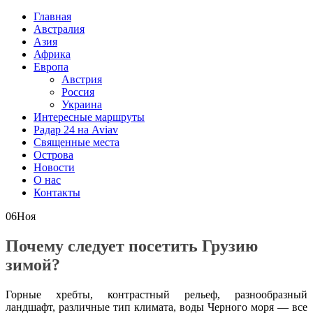
Главная
Австралия
Азия
Африка
Европа
Австрия
Россия
Украина
Интересные маршруты
Радар 24 на Aviav
Священные места
Острова
Новости
О нас
Контакты
06
Ноя
Почему следует посетить Грузию
зимой?
Горные хребты, контрастный рельеф, разнообразный
ландшафт, различные тип климата, воды Черного моря — все