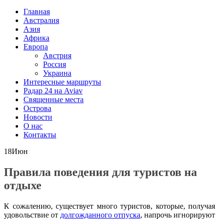
Главная
Австралия
Азия
Африка
Европа
Австрия
Россия
Украина
Интересные маршруты
Радар 24 на Aviav
Священные места
Острова
Новости
О нас
Контакты
18
Июн
Правила поведения для туристов на
отдыхе
К сожалению, существует много туристов, которые, получая
удовольствие от
долгожданного отпуска
, напрочь игнорируют