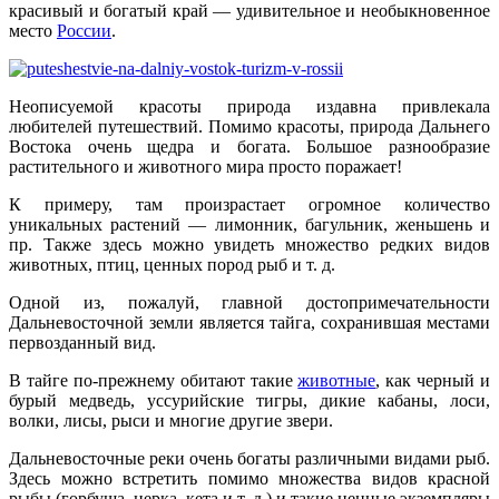
красивый и богатый край — удивительное и необыкновенное
место
России
.
Неописуемой красоты природа издавна привлекала
любителей путешествий. Помимо красоты, природа Дальнего
Востока очень щедра и богата. Большое разнообразие
растительного и животного мира просто поражает!
К примеру, там произрастает огромное количество
уникальных растений — лимонник, багульник, женьшень и
пр. Также здесь можно увидеть множество редких видов
животных, птиц, ценных пород рыб и т. д.
Одной из, пожалуй, главной достопримечательности
Дальневосточной земли является тайга, сохранившая местами
первозданный вид.
В тайге по-прежнему обитают такие
животные
, как черный и
бурый медведь, уссурийские тигры, дикие кабаны, лоси,
волки, лисы, рыси и многие другие звери.
Дальневосточные реки очень богаты различными видами рыб.
Здесь можно встретить помимо множества видов красной
рыбы (горбуша, нерка, кета и т. д.) и такие ценные экземпляры