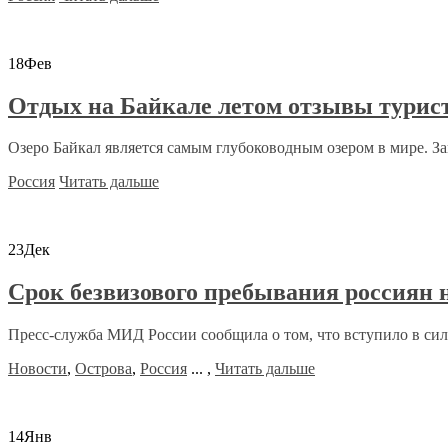
18
Фев
Отдых на Байкале летом отзывы турис
Озеро Байкал является самым глубоководным озером в мире. Зап
Россия
Читать дальше
23
Дек
Срок безвизового пребывания россиян 
Пресс-служба МИД России сообщила о том, что вступило в силу
Новости
,
Острова
,
Россия
...
,
Читать дальше
14
Янв