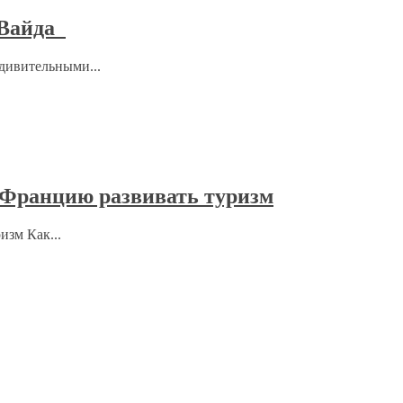
 Вайда
удивительными...
 Францию развивать туризм
изм Как...