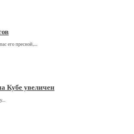
тов
ас его пресной,...
на Кубе увеличен
...