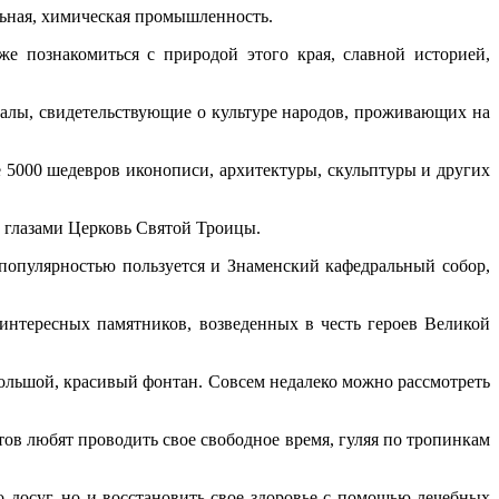
ольная, химическая промышленность.
е познакомиться с природой этого края, славной историей,
иалы, свидетельствующие о культуре народов, проживающих на
 5000 шедевров иконописи, архитектуры, скульптуры и других
и глазами Церковь Святой Троицы.
 популярностью пользуется и Знаменский кафедральный собор,
интересных памятников, возведенных в честь героев Великой
большой, красивый фонтан. Совсем недалеко можно рассмотреть
ов любят проводить свое свободное время, гуляя по тропинкам
 досуг, но и восстановить свое здоровье с помощью лечебных