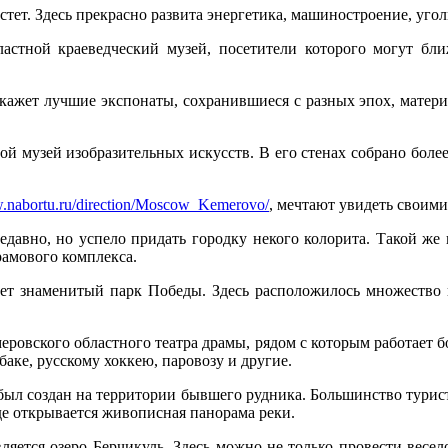
стет. Здесь прекрасно развита энергетика, машиностроение, уг
астной краеведческий музей, посетители которого могут ближ
кажет лучшие экспонаты, сохранившиеся с разных эпох, матер
 музей изобразительных искусств. В его стенах собрано более
w.nabortu.ru/direction/Moscow_Kemerovo/
, мечтают увидеть своим
давно, но успело придать городку некого колорита. Такой же
рамового комплекса.
ет знаменитый парк Победы. Здесь расположилось множество 
ровского областного театра драмы, рядом с которым работает 
аке, русскому хоккею, паровозу и другие.
 был создан на территории бывшего рудника. Большинство турист
де открывается живописная панорама реки.
яется озеро Берчикуль. Здесь можно не только провести весело