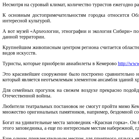
Несмотря на суровый климат, количество туристов ежегодно ра
К основным достопримечательностям городка относится Обл
интересной культурой.
А вот музей «Археологии, этнографии и экология Сибири» по
данной территории.
Крупнейшим живописным центром региона считается областной
видов искусств.
Туристы, которые приобрели авиабилеты в Кемерово
http://ww
Это красивейшее сооружение было построено сравнительно не
который является неотъемлемым элементом ансамбля зданий х
Для семейных прогулок на свежем воздухе прекрасно подойд
Отечественной войны.
Любители театральных постановок не смогут пройти мимо Кеме
множество оригинальных памятников, например, бездомной соб
Богат на удивительные места заповедник «Красная горка». Он
этого заповедника, а еще по интересным местам набережной, г
Еще одним привлекательным местом для приятного отдыха явл