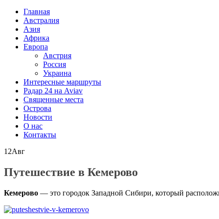
Главная
Австралия
Азия
Африка
Европа
Австрия
Россия
Украина
Интересные маршруты
Радар 24 на Aviav
Священные места
Острова
Новости
О нас
Контакты
12
Авг
Путешествие в Кемерово
Кемерово
— это городок Западной Сибири, который расположи