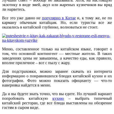
Лучший совет – вообще не заказывать. Хотя, на настоящую
экзотику в виде змей, акул или жареных кузнечиков вы вряд
ли нарветесь.
Все это уже давно не
популярно в Китае
и, к тому же, не по
карману обычным китайцам. Но, если туристы все же
оказались в китайской глубинке, волноваться не стоит.
Меню, составленное только на китайском языке, говорит о
том, что основной контингент — местные жители. В таких
заведениях цены не завышены, а качество еды, как правило,
вполне приличное – все с пылу с жару.
Для подстраховки, можно заранее скачать из интернета
информацию о понравившихся блюдах китайской кухни и их
фотографии. Фото можно показать официанту — что-то
наверняка найдется в меню.
Да и вы будете знать точно, что вы едите. Но лучший вариант
попробовать китайскую
кухню
– выбрать типичный
китайский ресторан, где все блюда выставлены на обозрение
гостям в сыром виде.