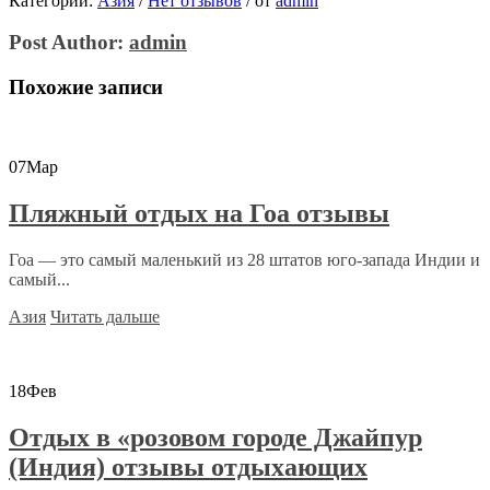
Категории:
Азия
/
Нет отзывов
/
от
admin
Post Author:
admin
Похожие записи
07
Мар
Пляжный отдых на Гоа отзывы
Гоа — это самый маленький из 28 штатов юго-запада Индии и
самый...
Азия
Читать дальше
18
Фев
Отдых в «розовом городе Джайпур
(Индия) отзывы отдыхающих