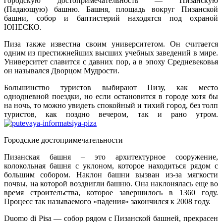
городскую достопримечательность — Пизанскую
(Падающую) башню. Башня, площадь вокруг Пизанской
башни, собор и баптистерий находятся под охраной
ЮНЕСКО.
Пиза также известна своим университетом. Он считается
одним из престижнейших высших учебных заведений в мире.
Университет славится с давних пор, а в эпоху Средневековья
он назывался Дворцом Мудрости.
Большинство туристов выбирают Пизу, как место
однодневной поездки, но если остановится в городе хотя бы
на ночь, то можно увидеть спокойный и тихий город, без толп
туристов, как поздно вечером, так и рано утром.
Городские достопримечательности
Пизанская башня – это архитектурное сооружение,
колокольная башня с уклоном, которое находиться рядом с
большим собором. Наклон башни вызван из-за мягкости
почвы, на которой воздвигли башню. Она наклонялась еще во
время строительства, которое завершилось в 1360 году.
Процесс так называемого «падения» закончился к 2008 году.
Duomo di Pisa — собор рядом с Пизанской башней, прекрасен