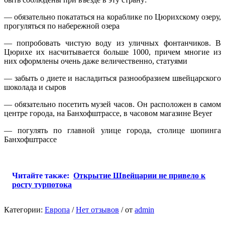
— обязательно покататься на кораблике по Цюрихскому озеру,
прогуляться по набережной озера
— попробовать чистую воду из уличных фонтанчиков. В
Цюрихе их насчитывается больше 1000, причем многие из
них оформлены очень даже величественно, статуями
— забыть о диете и насладиться разнообразием швейцарского
шоколада и сыров
— обязательно посетить музей часов. Он расположен в самом
центре города, на Банхофштрассе, в часовом магазине Beyer
— погулять по главной улице города, столице шопинга
Банхофштрассе
Читайте также:
Открытие Швейцарии не привело к
росту турпотока
Категории:
Европа
/
Нет отзывов
/
от
admin