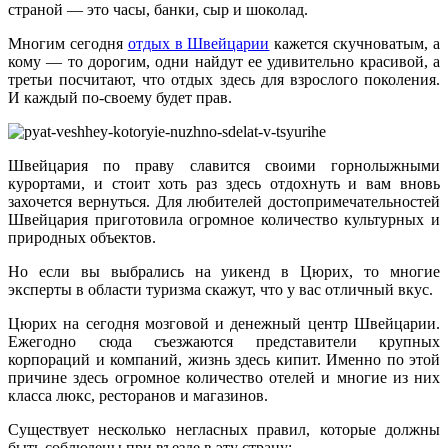
страной — это часы, банки, сыр и шоколад.
Многим сегодня
отдых в Швейцарии
кажется скучноватым, а
кому — то дорогим, одни найдут ее удивительно красивой, а
третьи посчитают, что отдых здесь для взрослого поколения.
И каждый по-своему будет прав.
Швейцария по праву славится своими горнолыжными
курортами, и стоит хоть раз здесь отдохнуть и вам вновь
захочется вернуться. Для любителей достопримечательностей
Швейцария приготовила огромное количество культурных и
природных объектов.
Но если вы выбрались на уикенд в Цюрих, то многие
эксперты в области туризма скажут, что у вас отличный вкус.
Цюрих на сегодня мозговой и денежный центр Швейцарии.
Ежегодно сюда съезжаются представители крупных
корпораций и компаний, жизнь здесь кипит. Именно по этой
причине здесь огромное количество отелей и многие из них
класса люкс, ресторанов и магазинов.
Существует несколько негласных правил, которые должны
быть соблюдены при въезде в эту страну: