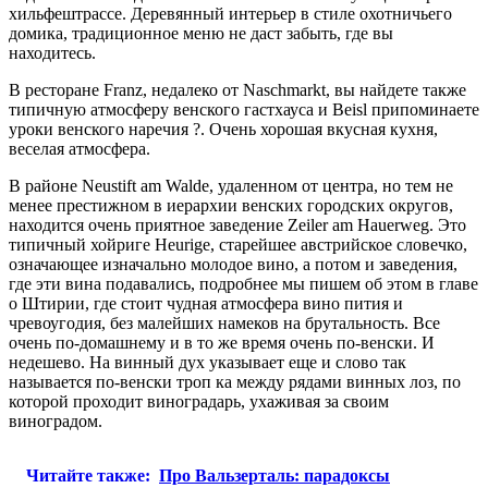
хильфештрассе. Деревянный интерьер в стиле охотничьего
домика, традиционное меню не даст забыть, где вы
находитесь.
В ресторане Franz, недалеко от Naschmarkt, вы найдете также
типичную атмосферу венского гастхауса и Beisl припоминаете
уроки венского наречия ?. Очень хорошая вкусная кухня,
веселая атмосфера.
В районе Neustift am Walde, удаленном от центра, но тем не
менее престижном в иерархии венских городских округов,
находится очень приятное заведение Zeiler am Hauerweg. Это
типичный хойриге Heurige, старейшее австрийское словечко,
означающее изначально молодое вино, а потом и заведения,
где эти вина подавались, подробнее мы пишем об этом в главе
о Штирии, где стоит чудная атмосфера вино пития и
чревоугодия, без малейших намеков на брутальность. Все
очень по-домашнему и в то же время очень по-венски. И
недешево. На винный дух указывает еще и слово так
называется по-венски троп ка между рядами винных лоз, по
которой проходит виноградарь, ухаживая за своим
виноградом.
Читайте также:
Про Вальзерталь: парадоксы