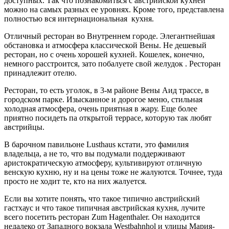
доступных. Так что познакомиться с австрийской кухней
можно на самых разных ее уровнях. Кроме того, представлена
полностью вся интернациональная кухня.
Отличный ресторан во Внутреннем городе. Элегантнейшая
обстановка и атмосфера классической Вены. Не дешевый
ресторан, но с очень хорошей кухней. Кошелек, конечно,
немного расстроится, зато побалуете свой желудок . Ресторан
принадлежит отелю.
Ресторан, то есть уголок, в 3-м районе Вены Аид трассе, в
городском парке. Изысканное и дорогое меню, стильная
холодная атмосфера, очень приятная в жару. Еще более
приятно посидеть па открытой террасе, которую так любят
австрийцы.
В барочном павильоне Lusthaus кстати, это фамилия
владельца, а не то, что вы подумали поддерживают
аристократическую атмосферу, культивируют отличную
венскую кухню, ну и на цены тоже не жалуются. Точнее, туда
просто не ходит те, кто на них жалуется.
Если вы хотите понять, что такое типично австрийский
гастхаус и что такое типичная австрийская кухня, лучите
всего посетить ресторан Zum Hagenthaler. Он находится
недалеко от Западного вокзала Westbahnhol и улицы Мария-