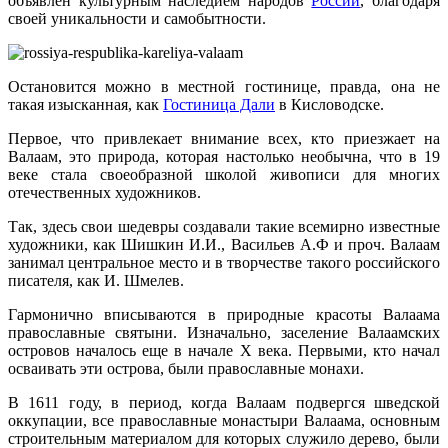
объявлен культурным наследием народов
России
, благодаря
своей уникальности и самобытности.
Остановится можно в местной гостинице, правда, она не
такая изысканная, как
Гостиница Дали
в Кисловодске.
Первое, что привлекает внимание всех, кто приезжает на
Валаам, это природа, которая настолько необычна, что в 19
веке стала своеобразной школой живописи для многих
отечественных художников.
Так, здесь свои шедевры создавали такие всемирно известные
художники, как Шишкин И.И., Васильев А.Ф и проч. Валаам
занимал центральное место и в творчестве такого российского
писателя, как И. Шмелев.
Гармонично вписываются в природные красоты Валаама
православные святыни. Изначально, заселение Валаамских
островов началось еще в начале Х века. Первыми, кто начал
осваивать эти острова, были православные монахи.
В 1611 году, в период, когда Валаам подвергся шведской
оккупации, все православные монастыри Валаама, основным
строительным материалом для которых служило дерево, были