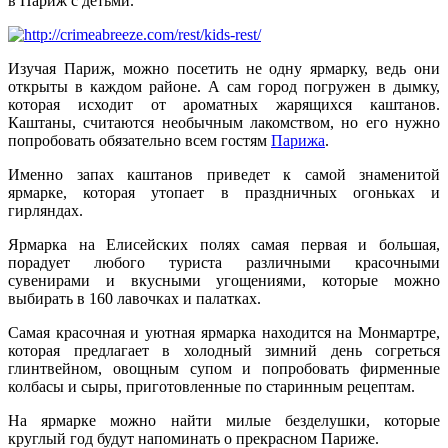
в Париж с детьми.
Изучая Париж, можно посетить не одну ярмарку, ведь они
открыты в каждом районе. А сам город погружен в дымку,
которая исходит от ароматных жарящихся каштанов.
Каштаны, считаются необычным лакомством, но его нужно
попробовать обязательно всем гостям
Парижа
.
Именно запах каштанов приведет к самой знаменитой
ярмарке, которая утопает в праздничных огоньках и
гирляндах.
Ярмарка на Елисейских полях самая первая и большая,
порадует любого туриста различными красочными
сувенирами и вкусными угощениями, которые можно
выбирать в 160 лавочках и палатках.
Самая красочная и уютная ярмарка находится на Монмартре,
которая предлагает в холодный зимний день согреться
глинтвейном, овощным супом и попробовать фирменные
колбасы и сыры, приготовленные по старинным рецептам.
На ярмарке можно найти милые безделушки, которые
круглый год будут напоминать о прекрасном Париже.