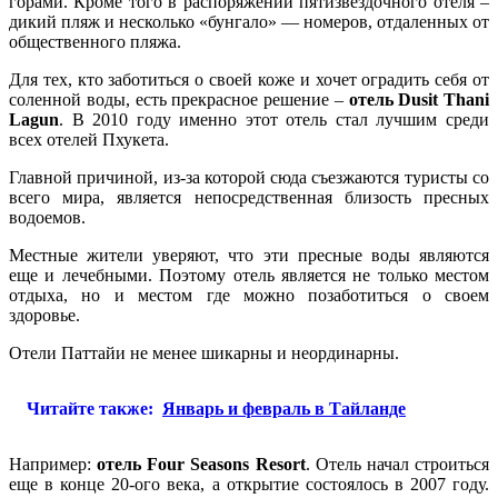
горами. Кроме того в распоряжении пятизвездочного отеля –
дикий пляж и несколько «бунгало» — номеров, отдаленных от
общественного пляжа.
Для тех, кто заботиться о своей коже и хочет оградить себя от
соленной воды, есть прекрасное решение –
отель Dusit Thani
Lagun
. В 2010 году именно этот отель стал лучшим среди
всех отелей Пхукета.
Главной причиной, из-за которой сюда съезжаются туристы со
всего мира, является непосредственная близость пресных
водоемов.
Местные жители уверяют, что эти пресные воды являются
еще и лечебными. Поэтому отель является не только местом
отдыха, но и местом где можно позаботиться о своем
здоровье.
Отели Паттайи не менее шикарны и неординарны.
Читайте также:
Январь и февраль в Тайланде
Например:
отель Four Seasons Resort
. Отель начал строиться
еще в конце 20-ого века, а открытие состоялось в 2007 году.