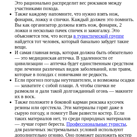
Это рационально распределит вес рюкзаков между
участниками похода.
Также каждому напомните, что нужно взять нож,
фонарик, ложку и спички. Каждый должен это помнить.
Вы как организатор должны взять нож, фонарик, 2
ложки и несколько пачек спичек и зажигалку. Это
объясняется тем, что всегда
в туристической группе
найдется тот человек, который банально забудет такие
вещи.
И самая главная вещь, которая должна быть обязательно
— это медицинская аптечка. В удаленности от
цивилизации — аптечка будет единственным средством
при лечении различных видов заболеваний, или травм,
которые в походах с новичками не редкость.
Если прогноз погоды неутешителен, и возможны осадки
— захватите с собой плащи. А чтобы спички не
размокли и дали такой долгожданный огонь — макните
их в воск.
Также положите в боковой карман рюкзака кусочек
резины или оргстекла. Эти материалы горят даже в
сырую погоду, и помогут Вам развести костер. Если
таких материалов нет, то среди природных материалов
— лучше горит береста.
Профессиональные туристы
,
для различных экстремальных условий используют
дополнительно огниво. Оно поможет разложить костер