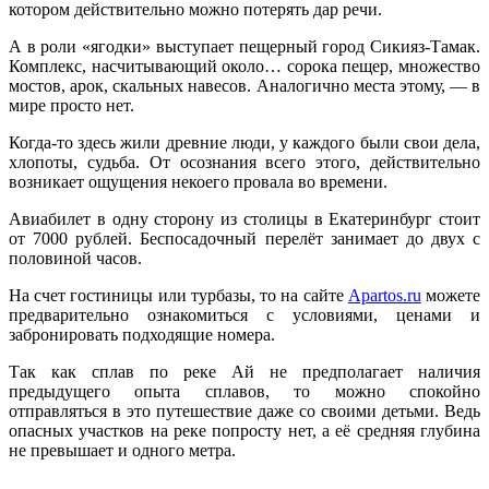
котором действительно можно потерять дар речи.
А в роли «ягодки» выступает пещерный город Сикияз-Тамак.
Комплекс, насчитывающий около… сорока пещер, множество
мостов, арок, скальных навесов. Аналогично места этому, — в
мире просто нет.
Когда-то здесь жили древние люди, у каждого были свои дела,
хлопоты, судьба. От осознания всего этого, действительно
возникает ощущения некоего провала во времени.
Авиабилет в одну сторону из столицы в Екатеринбург стоит
от 7000 рублей. Беспосадочный перелёт занимает до двух с
половиной часов.
На счет гостиницы или турбазы, то на сайте
Apartos.ru
можете
предварительно ознакомиться с условиями, ценами и
забронировать подходящие номера.
Так как сплав по реке Ай не предполагает наличия
предыдущего опыта сплавов, то можно спокойно
отправляться в это путешествие даже со своими детьми. Ведь
опасных участков на реке попросту нет, а её средняя глубина
не превышает и одного метра.