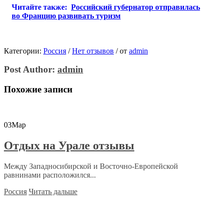
Читайте также:
Российский губернатор отправилась
во Францию развивать туризм
Категории:
Россия
/
Нет отзывов
/
от
admin
Post Author:
admin
Похожие записи
03
Мар
Отдых на Урале отзывы
Между Западносибирской и Восточно-Европейской
равнинами расположился...
Россия
Читать дальше