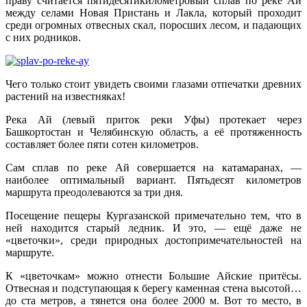
праву считается пятидесятикилометровый сплав по реке Ай
между селами Новая Пристань и Лакла, который проходит
среди огромных отвесных скал, поросших лесом, и падающих
с них родников.
Чего только стоит увидеть своими глазами отпечатки древних
растений на известняках!
Река Ай (левый приток реки Уфы) протекает через
Башкортостан и Челябинскую область, а её протяженность
составляет более пяти сотен километров.
Сам сплав по реке Ай совершается на катамаранах, —
наиболее оптимальный вариант. Пятьдесят километров
маршрута преодолеваются за три дня.
Посещение пещеры Кургазанской примечательно тем, что в
ней находится старый ледник. И это, — ещё даже не
«цветочки», среди природных достопримечательностей на
маршруте.
К «цветочкам» можно отнести Большие Айские притёсы.
Отвесная и подступающая к берегу каменная стена высотой…
до ста метров, а тянется она более 2000 м. Вот то место, в