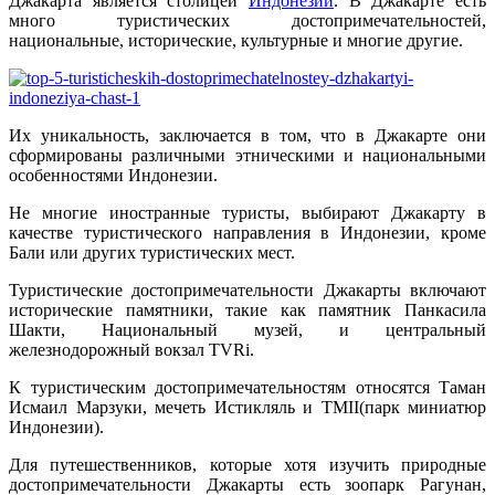
Джакарта является столицей
Индонезии
. В Джакарте есть
много туристических достопримечательностей,
национальные, исторические, культурные и многие другие.
Их уникальность, заключается в том, что в Джакарте они
сформированы различными этническими и национальными
особенностями Индонезии.
Не многие иностранные туристы, выбирают Джакарту в
качестве туристического направления в Индонезии, кроме
Бали или других туристических мест.
Туристические достопримечательности Джакарты включают
исторические памятники, такие как памятник Панкасила
Шакти, Национальный музей, и центральный
железнодорожный вокзал TVRi.
К туристическим достопримечательностям относятся Таман
Исмаил Марзуки, мечеть Истикляль и TMII(парк миниатюр
Индонезии).
Для путешественников, которые хотя изучить природные
достопримечательности Джакарты есть зоопарк Рагунан,