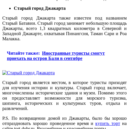
Старый город Джакарта
Старый город Джакарта также известен под названием
Старый Батавии. Старый город занимает небольшую площадь
Джакарты, всего 1,3 квадратных километра в Северной и
Западной Джакарте, охватывая Пинангсия, Таман Сари и Роа
Малакка.
Читайте также:
Иностранные туристы смогут
приехать на остров Бали в сентябре
Старый город является местом, в которое туристы приходят
для изучения истории и культуры. Старый город включает,
многочисленны исторические здания и музеи. Помимо этого
он предоставляет возможности для морского туризма,
шопинга, исторических и культурных туров, отдыха и
развлечений.
P.S. По возвращении домой из Джакарты, было бы хорошо
отпраздновать хорошо проведенное время и
купить торт
на
сайте tort-dubr.ru. Вкуснейшие и красивейшие торты.