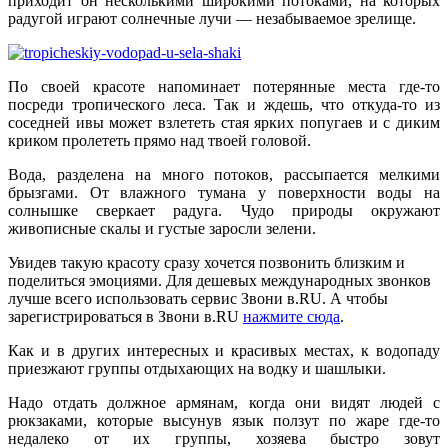
приходит он несколькими широкими потоками, на которых
радугой играют солнечные лучи — незабываемое зрелище.
По своей красоте напоминает потерянные места где-то
посреди тропического леса. Так и ждешь, что откуда-то из
соседней ивы может взлететь стая ярких попугаев и с диким
криком пролететь прямо над твоей головой.
Вода, разделена на много потоков, рассыпается мелкими
брызгами. От влажного тумана у поверхности воды на
солнышке сверкает радуга. Чудо природы окружают
живописные скалы и густые заросли зелени.
Увидев такую красоту сразу хочется позвонить близким и
поделиться эмоциями. Для дешевых международных звонков
лучше всего использовать сервис Звони в.RU. А чтобы
зарегистрироваться в Звони в.RU
нажмите сюда
.
Как и в других интересных и красивых местах, к водопаду
приезжают группы отдыхающих на водку и шашлыки.
Надо отдать должное армянам, когда они видят людей с
рюкзаками, которые высунув язык ползут по жаре где-то
недалеко от их группы, хозяева быстро зовут