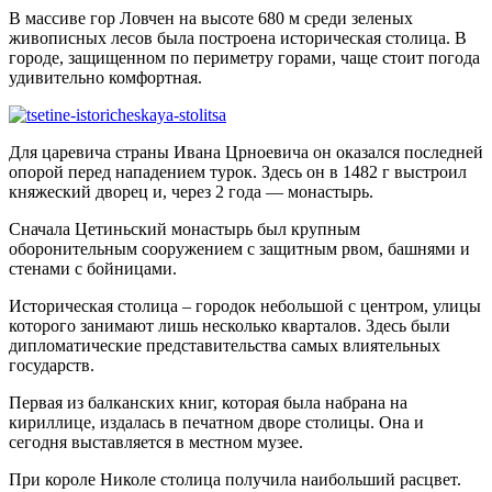
В массиве гор Ловчен на высоте 680 м среди зеленых
живописных лесов была построена историческая столица. В
городе, защищенном по периметру горами, чаще стоит погода
удивительно комфортная.
Для царевича страны Ивана Црноевича он оказался последней
опорой перед нападением турок. Здесь он в 1482 г выстроил
княжеский дворец и, через 2 года — монастырь.
Сначала Цетиньский монастырь был крупным
оборонительным сооружением с защитным рвом, башнями и
стенами с бойницами.
Историческая столица – городок небольшой с центром, улицы
которого занимают лишь несколько кварталов. Здесь были
дипломатические представительства самых влиятельных
государств.
Первая из балканских книг, которая была набрана на
кириллице, издалась в печатном дворе столицы. Она и
сегодня выставляется в местном музее.
При короле Николе столица получила наибольший расцвет.