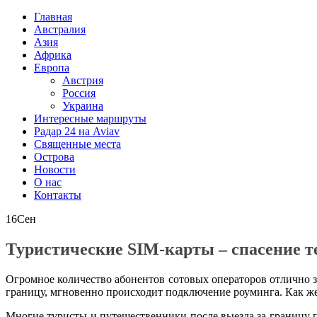
Главная
Австралия
Азия
Африка
Европа
Австрия
Россия
Украина
Интересные маршруты
Радар 24 на Aviav
Священные места
Острова
Новости
О нас
Контакты
16
Сен
Туристические SIM-карты – спасение тех
Огромное количество абонентов сотовых операторов отлично з
границу, мгновенно происходит подключение роуминга. Как ж
Многие туристы и путешественники после выезда за границу п