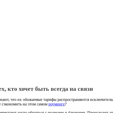
, кто хочет быть всегда на связи
нают, что их обожаемые тарифы распространяются исключительн
е сэкономить на этом самом
роуминге
?
ерестают часто общаться с родными и близкими. Происходит эт