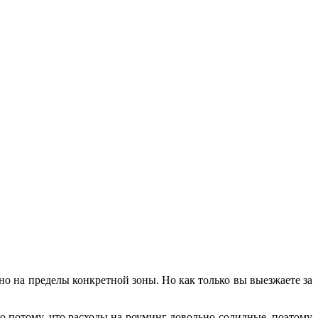
о на пределы конкретной зоны. Но как только вы выезжаете за
о потому, что расходы на роуминг довольно солидные, поэтому